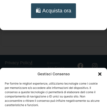
Collana a strati con due fili di catena, collana
🛍️ Acquista ora
di tendenza, charms cuori e perle, regalo
Aggiungi al carrello
San Valentino, regalo per lei.
Privacy Policy
Via Franz
Cookie Policy
Gestisci Consenso
Fischietti, 15
Informativa
90138
Spedizioni
Per fornire le migliori esperienze, utilizziamo tecnologie come i cookie
Palermo
per memorizzare e/o accedere alle informazioni del dispositivo. Il
Informativa
+39
consenso a queste tecnologie ci permetterà di elaborare dati come il
GPSR
comportamento di navigazione o ID unici su questo sito. Non
3939546162
acconsentire o ritirare il consenso può influire negativamente su alcune
Termini e
info@sikeliac
caratteristiche e funzioni.