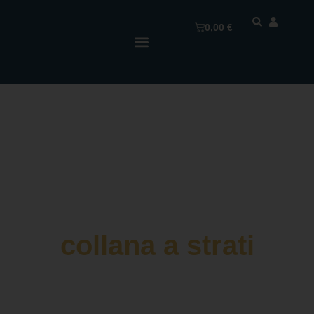
0,00
€
collana a strati