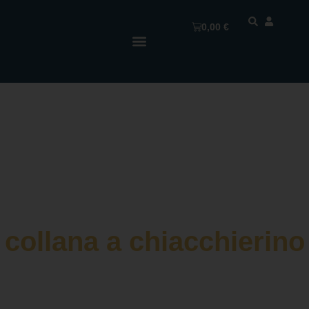
0,00
€
collana a chiacchierino