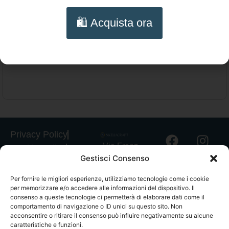
Collana multifilo Corniola colore cipria –
🛍️ Acquista ora
Girocollo artigianale e lavorazione a
Aggiungi al carrello
chiacchierino
Privacy Policy
Via Franz
Cookie Policy
Gestisci Consenso
Fischietti, 15
Informativa
90138
Spedizioni
Per fornire le migliori esperienze, utilizziamo tecnologie come i cookie
Palermo
per memorizzare e/o accedere alle informazioni del dispositivo. Il
Informativa
+39
consenso a queste tecnologie ci permetterà di elaborare dati come il
GPSR
comportamento di navigazione o ID unici su questo sito. Non
3939546162
acconsentire o ritirare il consenso può influire negativamente su alcune
Termini e
info@sikeliac
caratteristiche e funzioni.