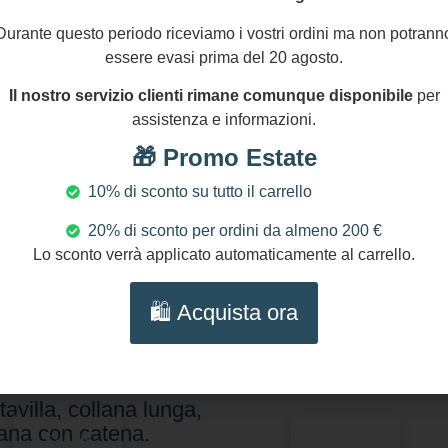
Durante questo periodo riceviamo i vostri ordini ma non potrann
essere evasi prima del 20 agosto.
Il nostro servizio clienti rimane comunque disponibile
per
assistenza e informazioni.
🎁 Promo Estate
10% di sconto su tutto il carrello
20% di sconto per ordini da almeno 200 €
Lo sconto verrà applicato automaticamente al carrello.
,00
€
32,00
€
🛍️ Acquista ora
lana siciliana con
Collana siciliana con
ndolo “double-face”
ciondolo “double-face
erico II e Costanza
maiolica siciliana.
tavilla, collana lunga,
lana con catena.
Scegli
Scegli