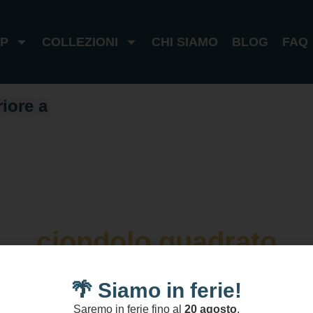
P
COLLEZIONI
CHI SIAMO
BLOG
FAQ
riore a
1
0
0
€
I
t
a
l
i
a
1
8
0
€
e
s
t
e
r
o
ciondolo quadrato
🌴 Siamo in ferie!
Saremo in ferie fino al
20 agosto
.