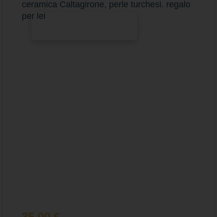
ceramica Caltagirone, perle turchesi. regalo
per lei
Aggiungi al carrello
35,00
€