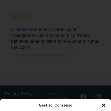
40,00
€
Ciondolo tamburello, ceramica di
Caltagirone dipinta a mano, Fico d’India,
pendenti perle di pietre dure e perle di fiume,
Aggiungi al carrello
vari colori.
Privacy Policy
Via Franz
Cookie Policy
Gestisci Consenso
Fischietti, 15
Informativa