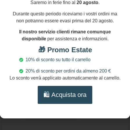
Saremo in ferie fino al
20 agosto
.
Durante questo periodo riceviamo i vostri ordini ma
non potranno essere evasi prima del 20 agosto.
Il nostro servizio clienti rimane comunque
disponibile
per assistenza e informazioni.
🎁 Promo Estate
10% di sconto su tutto il carrello
35,00
€
20% di sconto per ordini da almeno 200 €
Lo sconto verrà applicato automaticamente al carrello.
Ciondolo pendente a grappolo, pasta di
Turchese, pendente a grappolo, ciondoli per
🛍️ Acquista ora
collana, regalo per lei.
Aggiungi al carrello