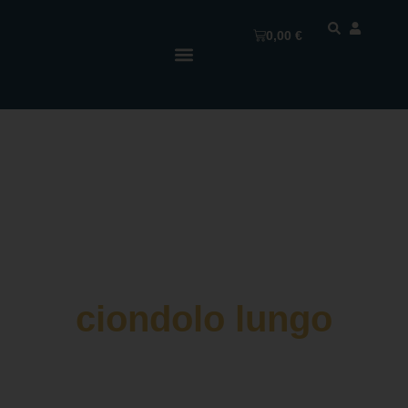
0,00
€
ciondolo lungo