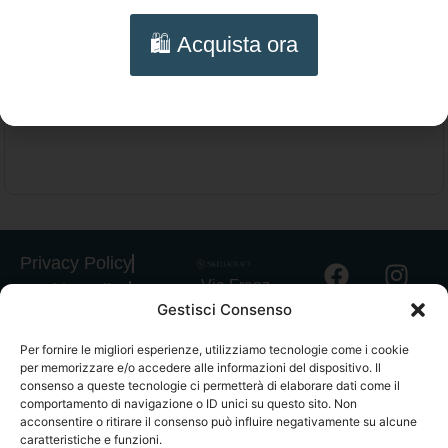
Collana multifilo Corniola chiara – Choker
🛍️ Acquista ora
artigianale quattro fili con chiusura filigranata
Aggiungi al carrello
dorata
Privacy Policy
Via Franz
Cookie Policy
Gestisci Consenso
Fischietti, 15
Informativa
90138
Spedizioni
Per fornire le migliori esperienze, utilizziamo tecnologie come i cookie
Palermo
per memorizzare e/o accedere alle informazioni del dispositivo. Il
Informativa
+39
consenso a queste tecnologie ci permetterà di elaborare dati come il
GPSR
comportamento di navigazione o ID unici su questo sito. Non
3939546162
acconsentire o ritirare il consenso può influire negativamente su alcune
Termini e
info@sikeliac
caratteristiche e funzioni.