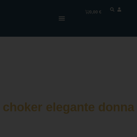
0,00
€
choker elegante donna