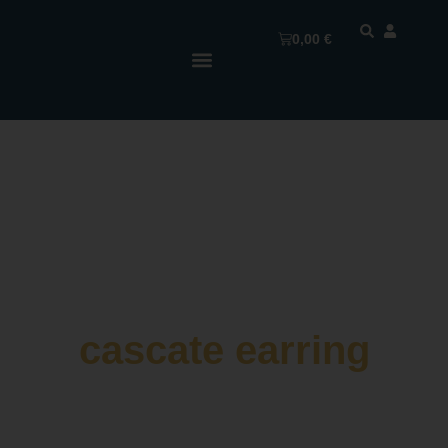
0,00
€
cascate earring