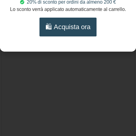
20% di sconto per ordini da almeno 200 €
46,00
€
Lo sconto verrà applicato automaticamente al carrello.
Orecchini siciliani, perno fiore, orecchini
🛍️ Acquista ora
pendenti, grappolo di cristalli variazioni
Aggiungi al carrello
grigio, regalo per lei.