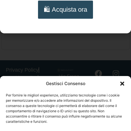
Bracciale Testa di Moro Siciliano – Bracciale
🛍️ Acquista ora
Scegli
artigianale con Agata rosa e catena dorata
Privacy Policy
Via Franz
Cookie Policy
Gestisci Consenso
Fischietti, 15
Informativa
90138
Spedizioni
Per fornire le migliori esperienze, utilizziamo tecnologie come i cookie
Palermo
per memorizzare e/o accedere alle informazioni del dispositivo. Il
Informativa
+39
consenso a queste tecnologie ci permetterà di elaborare dati come il
GPSR
comportamento di navigazione o ID unici su questo sito. Non
3939546162
acconsentire o ritirare il consenso può influire negativamente su alcune
Termini e
info@sikeliac
caratteristiche e funzioni.
Condizioni
raft.com