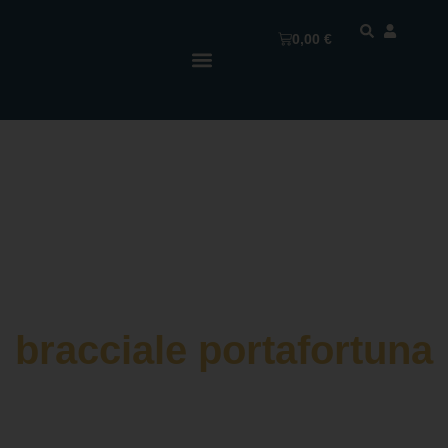
0,00
€
bracciale portafortuna