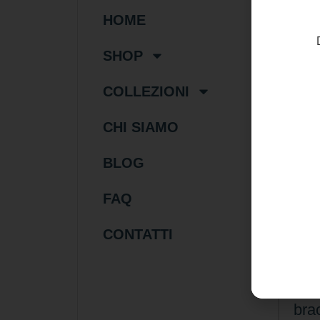
HOME
SHOP
COLLEZIONI
CHI SIAMO
BLOG
FAQ
32
CONTATTI
Bra
bra
elas
cer
bra