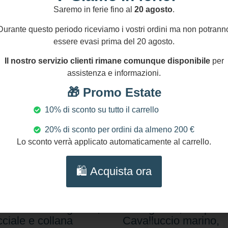
Saremo in ferie fino al
20 agosto
.
Durante questo periodo riceviamo i vostri ordini ma non potrann
essere evasi prima del 20 agosto.
Il nostro servizio clienti rimane comunque disponibile
per
assistenza e informazioni.
🎁 Promo Estate
10% di sconto su tutto il carrello
20% di sconto per ordini da almeno 200 €
Lo sconto verrà applicato automaticamente al carrello.
,00
€
-
92,00
€
55,00
€
🛍️ Acquista ora
cciale Agata bianca,
Bracciale mattonelle,
cciale mattonella
Bracciale siciliano,
tico, bracciale
mattonelle ceramica
amica di Caltagirone,
Caltagirone, Polipo e
cciale e collana
Cavalluccio marino,