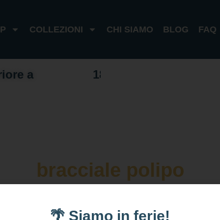
P
COLLEZIONI
CHI SIAMO
BLOG
FAQ
riore a
1
0
0
€
I
t
a
l
i
a
1
8
0
€
e
s
t
e
r
o
bracciale polipo
🌴 Siamo in ferie!