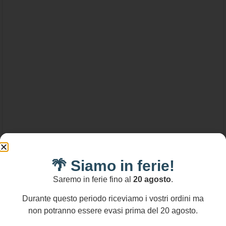
41,00
€
-
89,00
€
🌴 Siamo in ferie!
Saremo in ferie fino al
20 agosto
.
Bracciale di perle con charms Cuore,
bracciale delicato e minimalista, perle
Durante questo periodo riceviamo i vostri ordini ma
Maiorca con ciondoli acciaio inox, regalo
non potranno essere evasi prima del 20 agosto.
Scegli
ragazza.