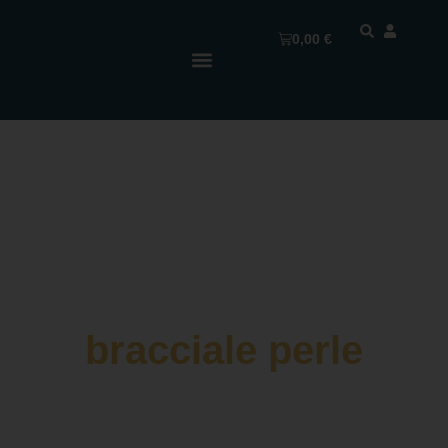
0,00
€
bracciale perle