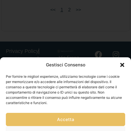
<<
1
2
>>
Privacy Policy
Via Franz
Cookie Policy
Gestisci Consenso
Fischietti, 15
Informativa
90138
Spedizioni
Per fornire le migliori esperienze, utilizziamo tecnologie come i cookie
Palermo
per memorizzare e/o accedere alle informazioni del dispositivo. Il
Informativa
+39
consenso a queste tecnologie ci permetterà di elaborare dati come il
GPSR
comportamento di navigazione o ID unici su questo sito. Non
3939546162
acconsentire o ritirare il consenso può influire negativamente su alcune
Termini e
info@sikeliac
caratteristiche e funzioni.
Condizioni
raft.com
Servizio Clienti
+39
|
Gestisci
Accetta
3757750152
consensi
P.IVA