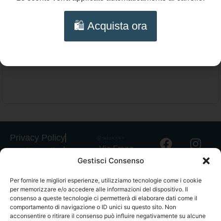
35,00
€
🛍️ Acquista ora
Bracciale siciliano con pietra lavica nera –
Aggiungi al carrello
Tamburello di Caltagirone dipinto a mano
Privacy Policy
Via Franz
Cookie Policy
Gestisci Consenso
Fischietti, 15
Informativa
90138
Spedizioni
Per fornire le migliori esperienze, utilizziamo tecnologie come i cookie
Palermo
per memorizzare e/o accedere alle informazioni del dispositivo. Il
Informativa
+39
consenso a queste tecnologie ci permetterà di elaborare dati come il
GPSR
comportamento di navigazione o ID unici su questo sito. Non
3939546162
acconsentire o ritirare il consenso può influire negativamente su alcune
Termini e
info@sikeliac