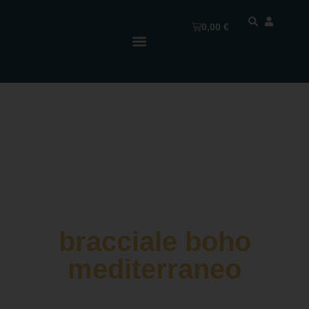
0,00
€
bracciale boho
mediterraneo