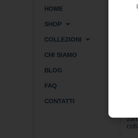
HOME
SHOP
COLLEZIONI
CHI SIAMO
BLOG
FAQ
17
CONTATTI
Col
perl
zam
coll