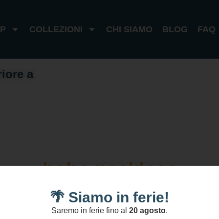
P
COLLEZIONI
CHI SIAMO
BLOG
FAQ
riore a
1
0
0
€
I
t
a
l
i
a
1
8
0
€
e
s
t
e
r
o
boho necklace
🌴 Siamo in ferie!
Saremo in ferie fino al
20 agosto
.