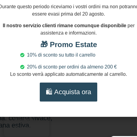
Durante questo periodo riceviamo i vostri ordini ma non potrann
essere evasi prima del 20 agosto.
Il nostro servizio clienti rimane comunque disponibile
per
assistenza e informazioni.
🎁 Promo Estate
10% di sconto su tutto il carrello
20% di sconto per ordini da almeno 200 €
Lo sconto verrà applicato automaticamente al carrello.
0,00
€
🛍️ Acquista ora
lana siciliana con
e, coralli e charms in
a. collana vivace,
Aggiungi
ana estiva.
al carrello