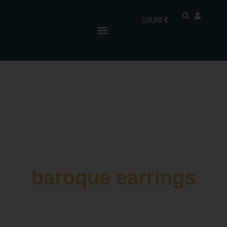
0,00
€
baroque earrings