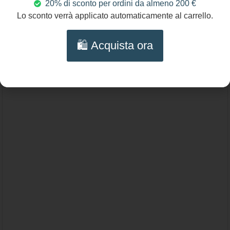
20% di sconto per ordini da almeno 200 €
77,00
€
Lo sconto verrà applicato automaticamente al carrello.
Orecchini siciliani con mattonelle di
🛍️ Acquista ora
ceramica di Caltagirone e varie perle
Aggiungi al carrello
colorate