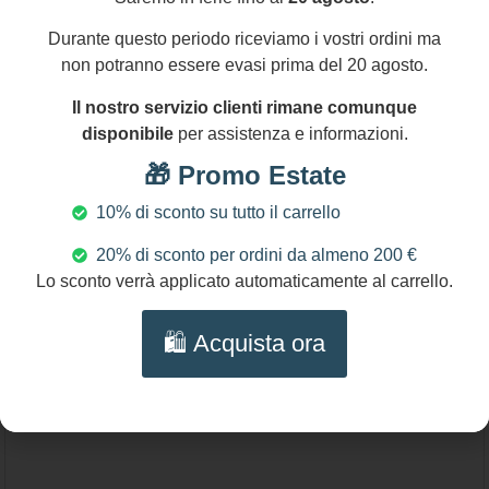
Anello maxi struttura ottone, anello siciliano,
Durante questo periodo riceviamo i vostri ordini ma
anello regolabile, anello ceramica, anello
non potranno essere evasi prima del 20 agosto.
mattonella esagonale, ceramica di
Scegli
Il nostro servizio clienti rimane comunque
Caltagirone.
disponibile
per assistenza e informazioni.
🎁 Promo Estate
10% di sconto su tutto il carrello
20% di sconto per ordini da almeno 200 €
Lo sconto verrà applicato automaticamente al carrello.
🛍️ Acquista ora