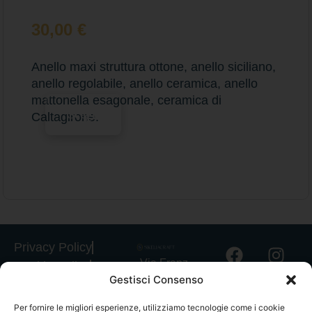
30,00
€
Anello maxi struttura ottone, anello siciliano,
anello regolabile, anello ceramica, anello
mattonella esagonale, ceramica di
Scegli
Caltagirone.
Privacy Policy
Via Franz
Cookie Policy
Gestisci Consenso
Fischietti, 15
Informativa
90138
Spedizioni
Per fornire le migliori esperienze, utilizziamo tecnologie come i cookie