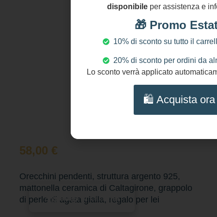
disponibile
per assistenza e inf
🎁 Promo Esta
10% di sconto su tutto il carrel
20% di sconto per ordini da a
Lo sconto verrà applicato automaticame
🛍️ Acquista ora
58,00
€
Orecchini pendenti, struttura argento 925,
mattonella ceramica di Caltagirone, grappolo
Aggiungi al carrello
di perle di agata gialla, regalo per lei