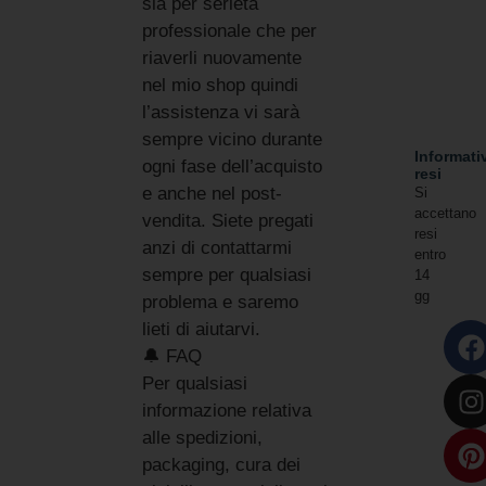
sia per serietà
professionale che per
riaverli nuovamente
nel mio shop quindi
l’assistenza vi sarà
sempre vicino durante
Informati
ogni fase dell’acquisto
resi
e anche nel post-
Si
accettano
vendita. Siete pregati
resi
anzi di contattarmi
entro
sempre per qualsiasi
14
gg
problema e saremo
lieti di aiutarvi.
🔔 FAQ
Per qualsiasi
informazione relativa
alle spedizioni,
packaging, cura dei