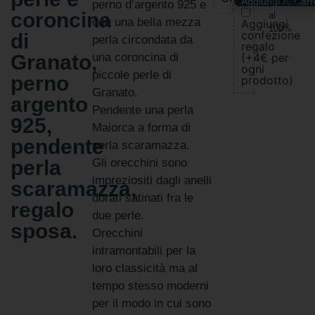
Aggiungi Al Carr
protette
perno d’argento 925 e
coroncina
al
con una bella mezza
Aggiungi
100%
confezione
di
perla circondata da
regalo
Granato,
una coroncina di
(+4€ per
ogni
piccole perle di
perno
prodotto)
Granato.
argento
Pendente una perla
925,
Maiorca a forma di
pendente
perla scaramazza.
perla
Gli orecchini sono
impreziositi dagli anelli
scaramazza,
dorati satinati fra le
regalo
due perle.
sposa.
Orecchini
intramontabili per la
loro classicità ma al
tempo stesso moderni
per il modo in cui sono