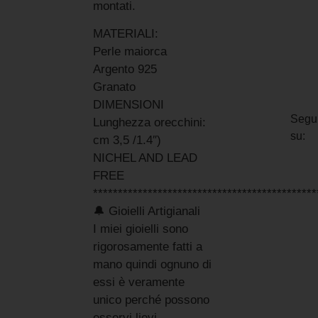
montati.
MATERIALI:
Perle maiorca
Argento 925
Granato
DIMENSIONI
Segui
Lunghezza orecchini:
su:
cm 3,5 /1.4″)
NICHEL AND LEAD
FREE
*********************************************
🔔 Gioielli Artigianali
I miei gioielli sono
rigorosamente fatti a
mano quindi ognuno di
essi è veramente
unico perché possono
esservi lievi