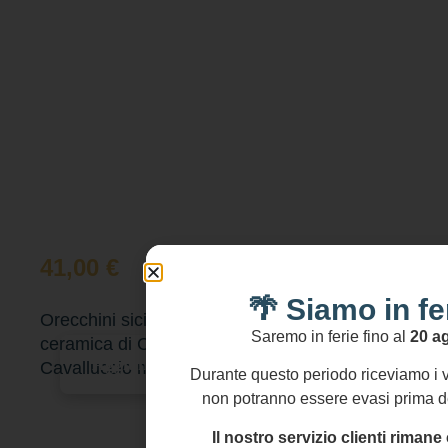
41,00
€
🌴 Siamo in fe
Orecchini siciliani, gancio ovale, mattonella
Saremo in ferie fino al
20 a
ceramica di Caltagirone, orecchini design
Aggiungi al carrello
Cavalluccio marino, pendente Stella marina.
Durante questo periodo riceviamo i v
non potranno essere evasi prima d
Il nostro servizio clienti rima