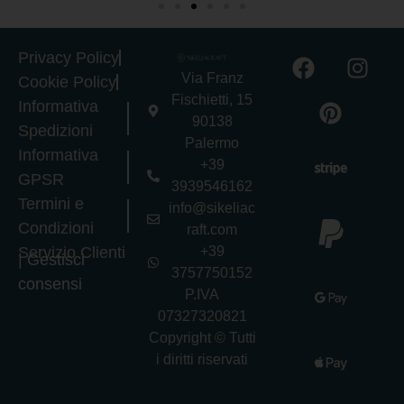
Privacy Policy
Via Franz
Cookie Policy
Fischietti, 15
Informativa
90138
Spedizioni
Palermo
Informativa
+39
GPSR
3939546162
Termini e
info@sikeliac
Condizioni
raft.com
Servizio Clienti
+39
|
Gestisci
3757750152
consensi
P.IVA
07327320821
Copyright © Tutti
i diritti riservati