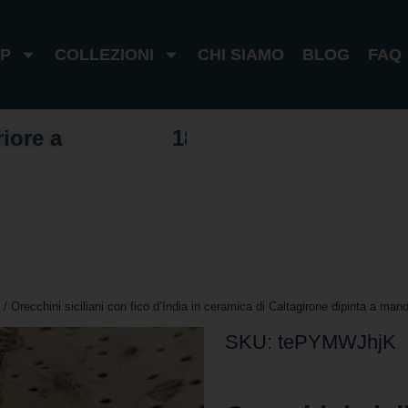
P
COLLEZIONI
CHI SIAMO
BLOG
FAQ
riore a
1
0
0
€
I
t
a
l
i
a
1
8
0
€
e
s
t
e
r
o
/ Orecchini siciliani con fico d’India in ceramica di Caltagirone dipinta a man
SKU: tePYMWJhjK