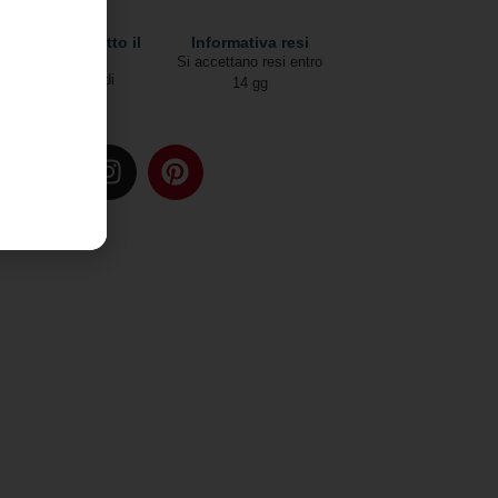
pedizioni in tutto il
Informativa resi
mondo
Si accettano resi entro
Due modalità di
14 gg
spedizione
u: