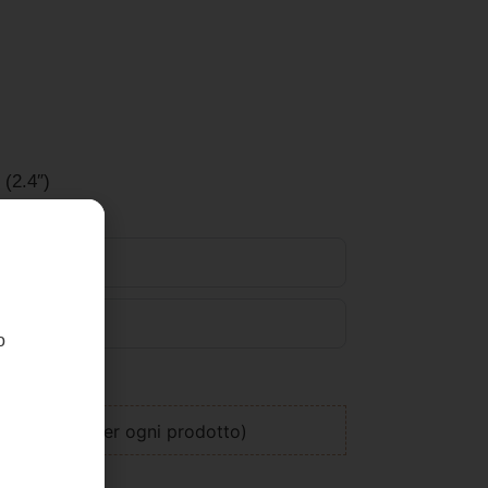
(2.4″)
o
egalo (+4€ per ogni prodotto)