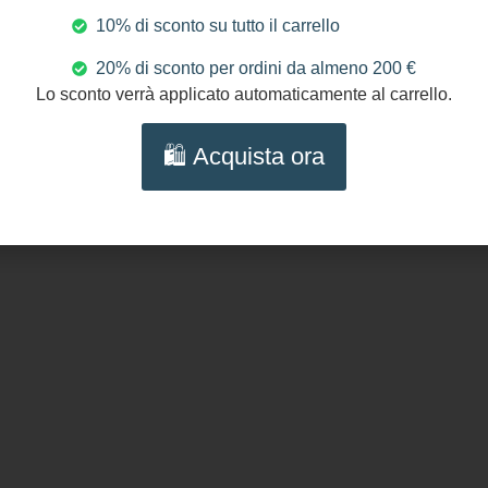
10% di sconto su tutto il carrello
Pagamenti Sicuri
S
Transazioni protette al
20% di sconto per ordini da almeno 200 €
100%
Lo sconto verrà applicato automaticamente al carrello.
🛍️ Acquista ora
Seguici s