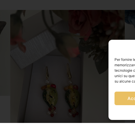
Per fornire 
memorizzare 
tecnologie c
unici su que
su alcune ca
Ac