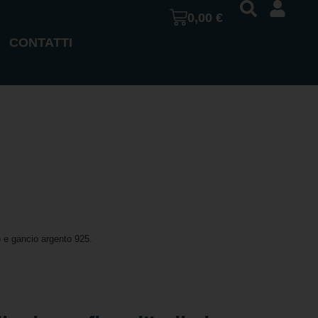
0,00
€
CONTATTI
o e gancio argento 925.