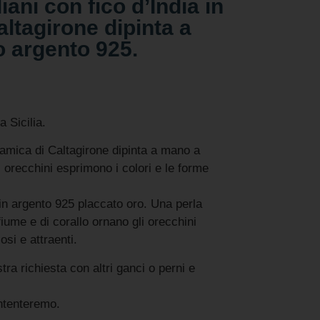
iani con fico d’India in
ltagirone dipinta a
 argento 925.
a Sicilia.
amica di Caltagirone dipinta a mano a
i orecchini esprimono i colori e le forme
n argento 925 placcato oro. Una perla
fiume e di corallo ornano gli orecchini
si e attraenti.
tra richiesta con altri ganci o perni e
ontenteremo.