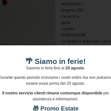
MATERIALI:
Argento 925
Ceramica
perle
corallo
DIMENSIONI
Lunghezza orecchini: cm 6 
NICHEL AND LEAD FREE
🌴 Siamo in ferie!
Informazioni Aggiuntive
Saremo in ferie fino al
20 agosto
.
GPSR
Durante questo periodo riceviamo i vostri ordini ma non potrann
1 disponibili
essere evasi prima del 20 agosto.
Aggiungi Al Carrello
Il nostro servizio clienti rimane comunque disponibile
per
Aggiungi confezione r
assistenza e informazioni.
🎁 Promo Estate