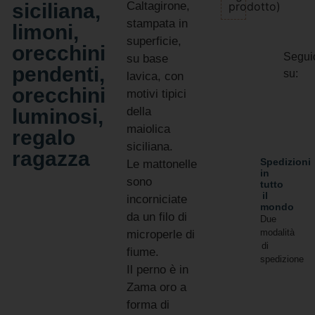
siciliana,
Caltagirone,
prodotto)
stampata in
limoni,
superficie,
orecchini
Segui
su base
pendenti,
su:
lavica, con
orecchini
motivi tipici
luminosi,
della
maiolica
regalo
siciliana.
ragazza
Spedizioni
Le mattonelle
in
sono
tutto
il
incorniciate
mondo
da un filo di
Due
modalità
microperle di
di
fiume.
spedizione
Il perno è in
Zama oro a
forma di