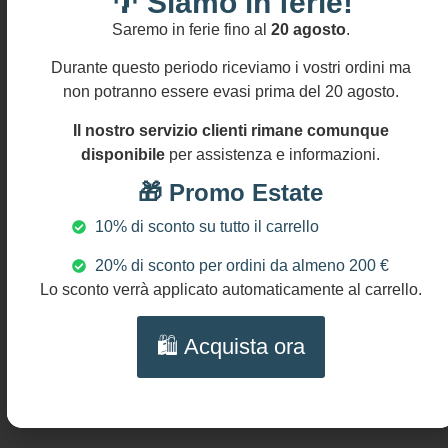
🌴 Siamo in ferie!
orecchini:
circa cm 7
Saremo in ferie fino al
20 agosto
.
(2.8″)
Durante questo periodo riceviamo i vostri ordini ma
NICHEL AND
non potranno essere evasi prima del 20 agosto.
LEAD FREE
Il nostro servizio clienti rimane comunque
disponibile
per assistenza e informazioni.
🎁 Promo Estate
Prodotti Correlati
10% di sconto su tutto il carrello
20% di sconto per ordini da almeno 200 €
Lo sconto verrà applicato automaticamente al carrello.
🛍️ Acquista ora