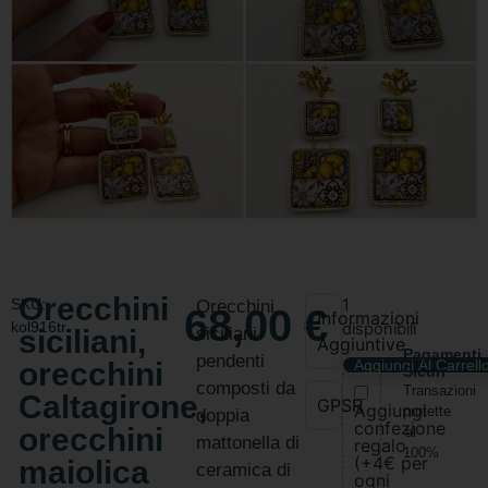
Orecchini
SKU:
1
Orecchini
68,00
€
Informazioni
kol916tr
disponibili
siciliani,
siciliani
Aggiuntive
Pagamenti
pendenti
orecchini
Aggiungi Al Carrell
Sicuri
composti da
Transazioni
Caltagirone,
GPSR
Aggiungi
protette
doppia
confezione
orecchini
al
mattonella di
regalo
100%
(+4€ per
maiolica
ceramica di
ogni