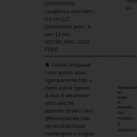
Segu
DIMENSIONI
su:
Lunghezza orecchini:
5.5 cm/2.2″
Dimensione perle: 8
mm-12 mm
NICHEL AND LEAD
FREE
*******************************************
🔔 Gioielli Artigianali
I miei gioielli sono
rigorosamente fatti a
Spedizio
mano quindi ognuno
in
di essi è veramente
tutto
il
unico perché
mondo
possono esservi lievi
Due
differenziazioni che
modalità
di
nel risultato finale
spedizione
mantengono il singolo