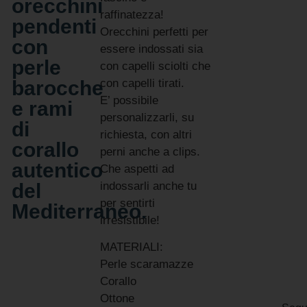
orecchini
raffinatezza!
pendenti
Orecchini perfetti per
con
essere indossati sia
perle
con capelli sciolti che
barocche
con capelli tirati.
E’ possibile
e rami
personalizzarli, su
di
richiesta, con altri
corallo
perni anche a clips.
autentico
Che aspetti ad
del
indossarli anche tu
per sentirti
Mediterraneo.
irresistibile!
MATERIALI:
Perle scaramazze
Corallo
Ottone