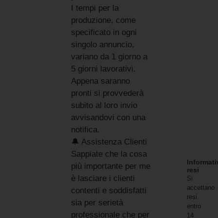
I tempi per la
produzione, come
specificato in ogni
singolo annuncio,
variano da 1 giorno a
5 giorni lavorativi.
Appena saranno
pronti si provvederà
subito al loro invio
avvisandovi con una
notifica.
🔔 Assistenza Clienti
Sappiate che la cosa
Informati
più importante per me
resi
è lasciare i clienti
Si
accettano
contenti e soddisfatti
resi
sia per serietà
entro
professionale che per
14