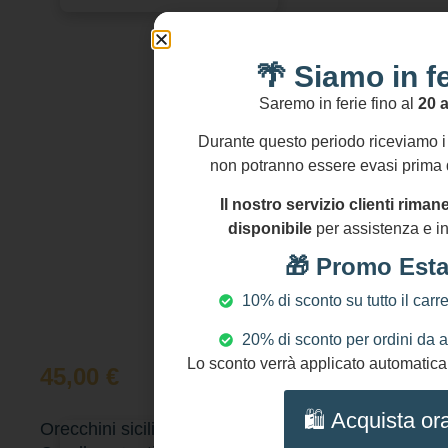
🌴 Siamo in fe
Saremo in ferie fino al
20 
Durante questo periodo riceviamo i 
non potranno essere evasi prima 
Il nostro servizio clienti rim
disponibile
per assistenza e i
🎁 Promo Esta
10% di sconto su tutto il carre
20% di sconto per ordini da 
Lo sconto verrà applicato automatica
45,00
€
🛍️ Acquista or
Orecchini siciliani con perle barocche, rami di