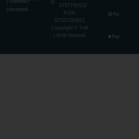
|
Gestisci
3757750152
consensi
P.IVA
07327320821
Copyright © Tutti
i diritti riservati