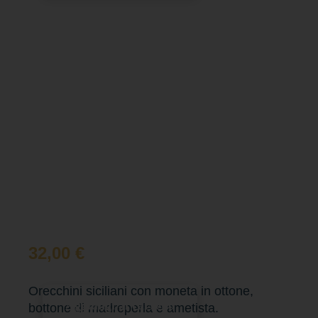
32,00
€
Orecchini siciliani con moneta in ottone,
Aggiungi al carrello
bottone di madreperla e ametista.