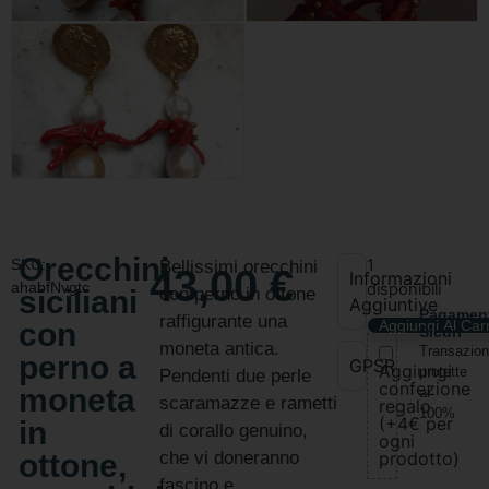
Orecchini
SKU:
1
Bellissimi orecchini
43,00
€
Informazioni
ahabfNvgtc
disponibili
siciliani
con perno in ottone
Aggiuntive
Pagamen
raffigurante una
con
Aggiungi Al Carr
Sicuri
moneta antica.
Transazion
perno a
GPSR
Aggiungi
protette
Pendenti due perle
confezione
moneta
al
scaramazze e rametti
regalo
100%
(+4€ per
in
di corallo genuino,
ogni
ottone,
che vi doneranno
prodotto)
fascino e