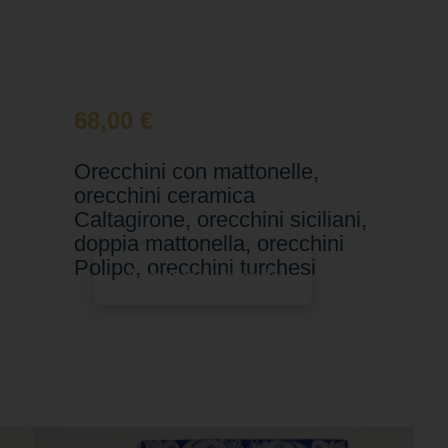
68,00
€
Orecchini con mattonelle,
orecchini ceramica
Caltagirone, orecchini siciliani,
doppia mattonella, orecchini
Polipo, orecchini turchesi
Aggiungi al carrello