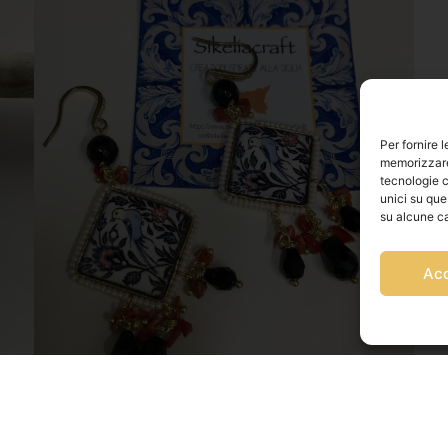
Per fornire 
memorizzare 
tecnologie c
unici su que
su alcune ca
Ac