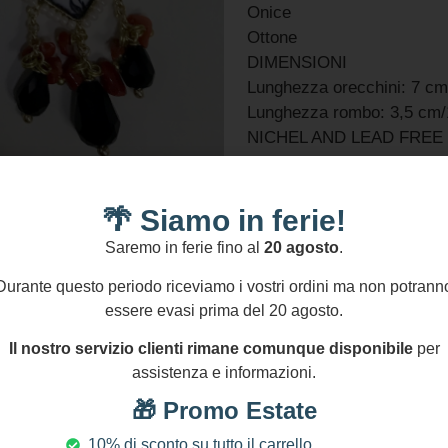
Onice
Ottone
DIMENSIONI
Lunghezza orecchini: 7 cm
Lunghezza rombo: 3,5 cm/
NICHEL AND LEAD FREE
Informazioni Aggiuntive
🌴 Siamo in ferie!
GPSR
Saremo in ferie fino al
20 agosto
.
2 disponibili
Durante questo periodo riceviamo i vostri ordini ma non potrann
essere evasi prima del 20 agosto.
Aggiungi Al Carre
Aggiungi confez
Il nostro servizio clienti rimane comunque disponibile
per
assistenza e informazioni.
🎁 Promo Estate
Pagamenti Sicuri
S
10% di sconto su tutto il carrello