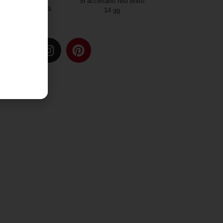
mondo
Si accettano resi entro
Due modalità di
14 gg
spedizione
u: