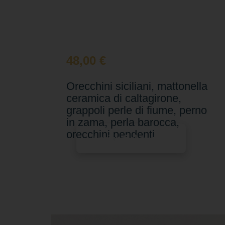
48,00
€
Orecchini siciliani, mattonella
ceramica di caltagirone,
grappoli perle di fiume, perno
in zama, perla barocca,
orecchini pendenti
Aggiungi al carrello