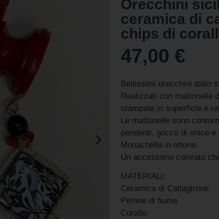
Orecchini sici
ceramica di ca
chips di coral
47,00
€
Bellissimi orecchini dallo st
Realizzati con mattonelle 
stampate in superficie e raff
Le mattonelle sono contorna
pendenti, gocce di onice e 
Monachella in ottone.
Un accessorio colorato che 
MATERIALI:
Ceramica di Caltagirone
Perline di fiume
Corallo