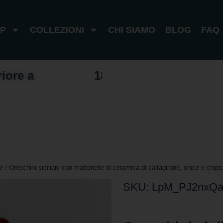
P
COLLEZIONI
CHI SIAMO
BLOG
FAQ
riore a
1
0
0
€
I
t
a
l
i
a
1
8
0
€
e
s
e
r
o
e
/ Orecchini siciliani con mattonelle di ceramica di caltagirone, onice e chips 
SKU: LpM_PJ2nxQ