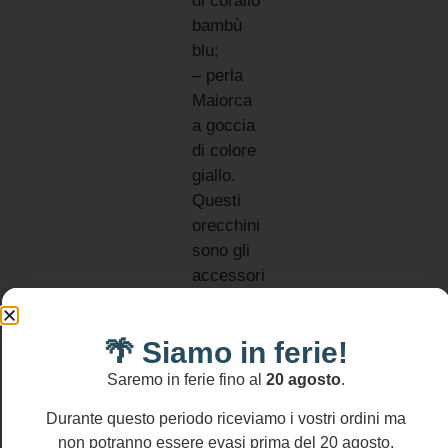
di corallo
bambù
blu;
– perla
Maiorca
a goccia
di colore
giallo.
Questi
orecchini
sono gli
accessori
perfetti
da
🌴 Siamo in ferie!
indossare
Informativa
resi
per
Saremo in ferie fino al
20 agosto
.
Si
qualsiasi
accettano
Durante questo periodo riceviamo i vostri ordini ma
occasione!
resi
non potranno essere evasi prima del 20 agosto.
entro