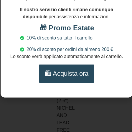
MATERIALI:
14
Il nostro servizio clienti rimane comunque
gg
Zama
disponibile
per assistenza e informazioni.
Ceramica
🎁 Promo Estate
di
Caltagirone
10% di sconto su tutto il carrello
Corallo
bambu
20% di sconto per ordini da almeno 200 €
Perla
Lo sconto verrà applicato automaticamente al carrello.
Maiorca
DIMENSIONI
🛍️ Acquista ora
Lunghezza
orecchini:
cm 6,5
(2.6″)
NICHEL
AND
LEAD
FREE