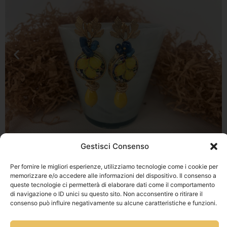
Gestisci Consenso
Per fornire le migliori esperienze, utilizziamo tecnologie come i cookie per
Privacy Policy
memorizzare e/o accedere alle informazioni del dispositivo. Il consenso a
queste tecnologie ci permetterà di elaborare dati come il comportamento
Via Franz
Cookie Policy
di navigazione o ID unici su questo sito. Non acconsentire o ritirare il
Fischietti, 15
Informativa
consenso può influire negativamente su alcune caratteristiche e funzioni.
90138
Spedizioni
Palermo