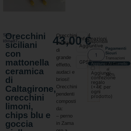
Orecchini
SKU:
4
Orecchini
43,00
€
Informazioni
li9mo87
disponibili
siciliani
siciliani
Aggiuntive
Pagamenti
di
con
Sicuri
grande
Transazioni
mattonella
GPSR
Aggiungi Al Carrello
protette
effetto,
ceramica
al
audaci e
Aggiungi
100%
confezione
di
briosi!
regalo
Caltagirone,
Orecchini
(+4€ per
ogni
pendenti
orecchini
prodotto)
composti
limoni,
da:
chips blu e
– perno
goccia
in Zama
oro a