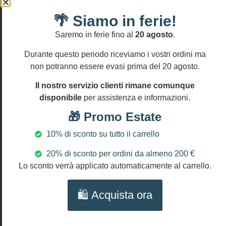
Chips giallo
entro
🌴 Siamo in ferie!
14
citrino
gg
Legno
Saremo in ferie fino al
20 agosto
.
Cotone
Durante questo periodo riceviamo i vostri ordini ma
DIMENSIONI
non potranno essere evasi prima del 20 agosto.
Lunghezza
orecchini: cm
Il nostro servizio clienti rimane comunque
9,5 (3.6″)
disponibile
per assistenza e informazioni.
diametro
🎁 Promo Estate
medaglione: cm
5 (2″)
10% di sconto su tutto il carrello
NICHEL AND
20% di sconto per ordini da almeno 200 €
LEAD FREE
Lo sconto verrà applicato automaticamente al carrello.
🛍️ Acquista ora
Prodotti Correlati