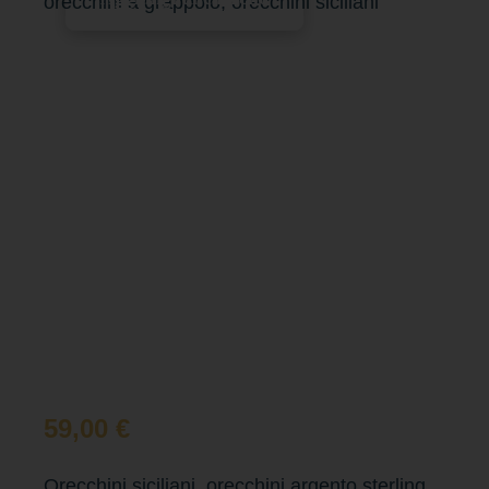
orecchini a grappolo, orecchini siciliani
59,00
€
Orecchini siciliani, orecchini argento sterling