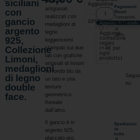
siciliani
siciliani
Aggiuntive
Pagamenti
artigianali
con
Sicuri
realizzati con
Transazioni
gancio
GPSR
Aggiungi Al Carrello
protette
medaglioni di
argento
al
legno
Aggiungi
100%
confezione
925,
leggerissimi
regalo
Collezione
stampati sui due
(+4€ per
ogni
lati con grafiche
Limoni,
prodotto)
originali di limoni
medaglioni
su fondo blu da
Seguic
di legno
un lato e una
su:
double
texture
face.
geometrico-
floreale
dall’altro.
Il gancio è in
Spedizioni
in
argento 925,
tutto
placcato oro.
il