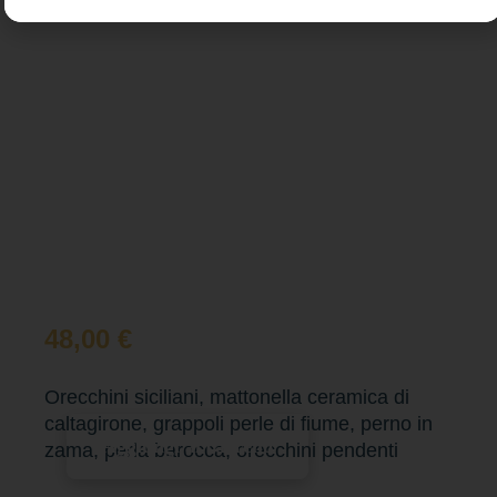
48,00
€
Orecchini siciliani, mattonella ceramica di
caltagirone, grappoli perle di fiume, perno in
Aggiungi al carrello
zama, perla barocca, orecchini pendenti