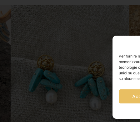
Per fornire 
memorizzare 
tecnologie c
unici su que
su alcune ca
Ac