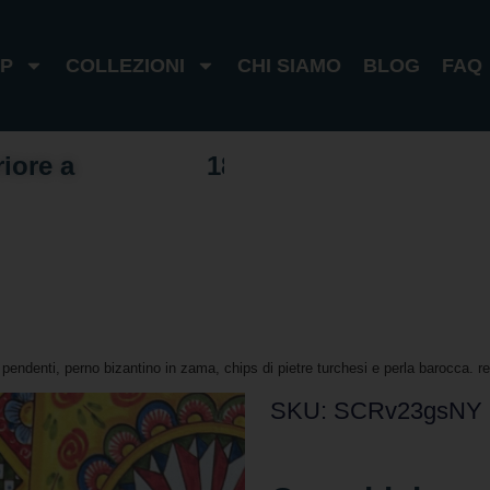
P
COLLEZIONI
CHI SIAMO
BLOG
FAQ
riore a
1
0
0
€
I
t
a
l
i
a
1
8
0
€
e
s
t
e
r
o
pendenti, perno bizantino in zama, chips di pietre turchesi e perla barocca. reg
SKU: SCRv23gsNY