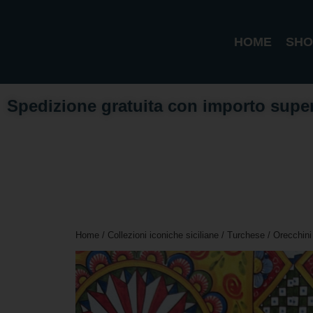
HOME
SHO
Spedizione gratuita con importo supe
Home
/
Collezioni iconiche siciliane
/
Turchese
/ Orecchini 