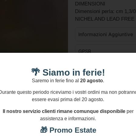
DIMENSIONI
Dimensioni perla: cm 1,3/0
NICHEL AND LEAD FREE
Informazioni Aggiuntive
GPSR
1 disponibili
🌴 Siamo in ferie!
Aggiungi Al Carrello
Saremo in ferie fino al
20 agosto
.
Aggiungi confezione r
Durante questo periodo riceviamo i vostri ordini ma non potrann
essere evasi prima del 20 agosto.
Pagamenti Sicuri
S
Il nostro servizio clienti rimane comunque disponibile
per
Transazioni protette al
assistenza e informazioni.
100%
🎁 Promo Estate