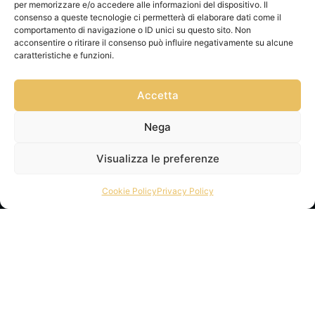
per memorizzare e/o accedere alle informazioni del dispositivo. Il
consenso a queste tecnologie ci permetterà di elaborare dati come il
comportamento di navigazione o ID unici su questo sito. Non
acconsentire o ritirare il consenso può influire negativamente su alcune
caratteristiche e funzioni.
Accetta
Privacy Policy
Via Franz
Cookie Policy
Nega
Fischietti, 15
Informativa
90138
Spedizioni
Visualizza le preferenze
Palermo
Informativa
+39
Cookie Policy
Privacy Policy
GPSR
3939546162
Termini e
info@sikeliac
Condizioni
raft.com
Servizio Clienti
+39
|
Gestisci
3757750152
consensi
P.IVA
07327320821