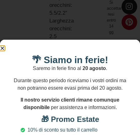
Si
orecchini:
accettano
5.5/2.2″
resi
entro
Larghezza
14
orecchini:
gg
2.5
cm/1″
NICHEL
🌴 Siamo in ferie!
AND
LEAD
Saremo in ferie fino al
20 agosto
.
FREE
Durante questo periodo riceviamo i vostri ordini ma
non potranno essere evasi prima del 20 agosto.
Il nostro servizio clienti rimane comunque
disponibile
per assistenza e informazioni.
Prodotti Correlati
🎁 Promo Estate
10% di sconto su tutto il carrello