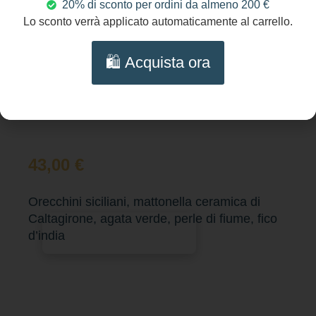
20% di sconto per ordini da almeno 200 €
Lo sconto verrà applicato automaticamente al carrello.
🛍️ Acquista ora
43,00
€
Orecchini siciliani, mattonella ceramica di
Caltagirone, agata verde, perle di fiume, fico
Aggiungi al carrello
d’india