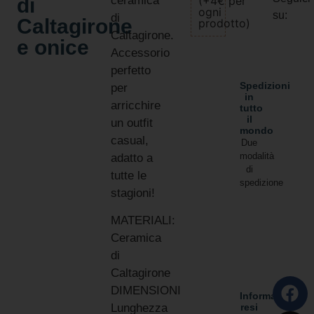
di
ceramica
(+4€ per
ogni
su:
di
Caltagirone
prodotto)
Caltagirone.
e onice
Accessorio
perfetto
Spedizioni
per
in
arricchire
tutto
il
un outfit
mondo
casual,
Due
modalità
adatto a
di
tutte le
spedizione
stagioni!
MATERIALI:
Ceramica
di
Caltagirone
DIMENSIONI
Informativa
resi
Lunghezza