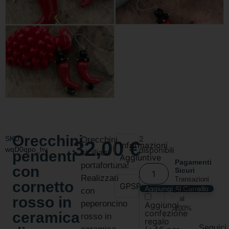
Orecchini
SKU:
2
Orecchini
32,00
€
Informazioni
wqD0qpo_hv
disponibili
pendenti
siciliani
Aggiuntive
Pagamenti
portafortuna!
con
Sicuri
Realizzati
Transazioni
cornetto
GPSR
Aggiungi Al Carrello
protette
con
rosso in
al
peperoncino
Aggiungi
100%
confezione
ceramica
rosso in
regalo
Seguici