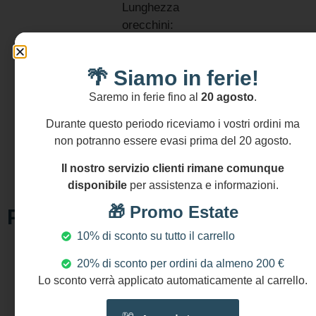
Lunghezza
orecchini:
approx 10 cm
(4″)
🌴 Siamo in ferie!
Larghezza:
cm 5,5 (2.2″)
Saremo in ferie fino al
20 agosto
.
NICHEL AND
Durante questo periodo riceviamo i vostri ordini ma
LEAD FREE
non potranno essere evasi prima del 20 agosto.
Il nostro servizio clienti rimane comunque
disponibile
per assistenza e informazioni.
🎁 Promo Estate
Prodotti Correlati
10% di sconto su tutto il carrello
20% di sconto per ordini da almeno 200 €
Lo sconto verrà applicato automaticamente al carrello.