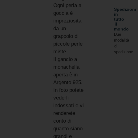
Ogni perla a
Spedizioni
goccia è
in
tutto
impreziosita
il
da un
mondo
Due
grappolo di
modalità
piccole perle
di
miste.
spedizione
Il gancio a
monachella
aperta è in
Argento 925.
In foto potete
vederli
indossati e vi
renderete
conto di
quanto siano
grandi e