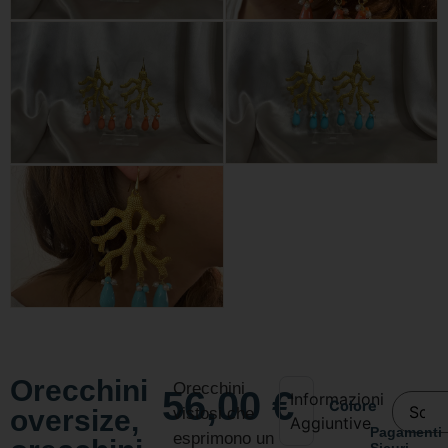
Orecchini
Orecchini
56,00
€
Informazioni
Colore
oversize,
vistosi che
Aggiuntive
Pagamenti
esprimono un