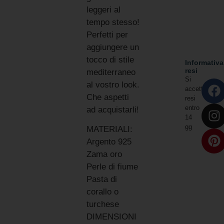
leggeri al
tempo stesso!
Perfetti per
aggiungere un
tocco di stile
Informativa
resi
mediterraneo
Si
al vostro look.
accettano
Che aspetti
resi
entro
ad acquistarli!
14
gg
MATERIALI:
Argento 925
Zama oro
Perle di fiume
Pasta di
corallo o
turchese
DIMENSIONI