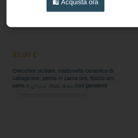
🛍️ Acquista ora
43,00
€
Orecchini siciliani, mattonella ceramica di
caltagirone, perno in zama oro, fiocco oro,
Aggiungi al carrello
perla a goccia rosa, orecchini pendenti