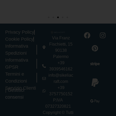
Privacy Policy
Via Franz
Cookie Policy
Fischietti, 15
Informativa
90138
Spedizioni
Palermo
Informativa
+39
GPSR
3939546162
Termini e
info@sikeliac
Condizioni
raft.com
Servizio Clienti
+39
|
Gestisci
3757750152
consensi
P.IVA
07327320821
Copyright © Tutti