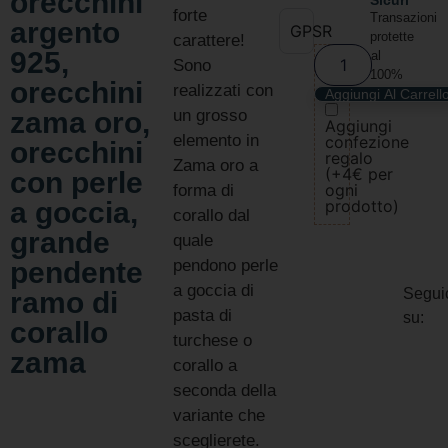
orecchini
Sicuri
forte
Transazioni
argento
GPSR
protette
carattere!
925,
al
Sono
100%
orecchini
realizzati con
Aggiungi Al Carrell
zama oro,
un grosso
Aggiungi
elemento in
confezione
orecchini
regalo
Zama oro a
(+4€ per
con perle
ogni
forma di
a goccia,
prodotto)
corallo dal
grande
quale
pendente
pendono perle
a goccia di
Segui
ramo di
pasta di
su:
corallo
turchese o
zama
corallo a
seconda della
variante che
sceglierete.