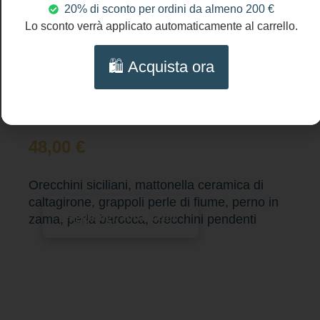
20% di sconto per ordini da almeno 200 €
Lo sconto verrà applicato automaticamente al carrello.
🛍️ Acquista ora
48,00
€
Orecchini siciliani, mattonella ceramica di
caltagirone, grappoli perle di fiume, perno in
Aggiungi al carrello
zama, perla barocca, orecchini pendenti