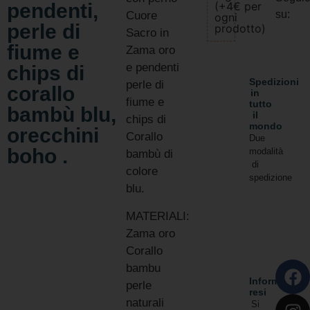
pendenti,
(+4€ per
su:
Cuore
ogni
perle di
prodotto)
Sacro in
fiume e
Zama oro
e pendenti
chips di
Spedizioni
perle di
corallo
in
fiume e
tutto
bambù blu,
il
chips di
mondo
orecchini
Corallo
Due
boho .
modalità
bambù di
di
colore
spedizione
blu.
MATERIALI:
Zama oro
Corallo
bambu
Informativa
perle
resi
naturali
Si