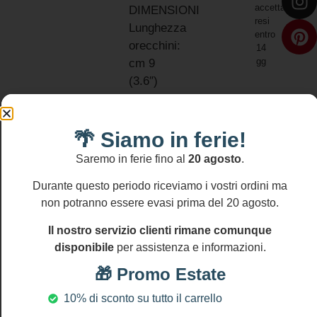
accettano
DIMENSIONI
resi
Lunghezza
entro
orecchini:
14
gg
cm 9
(3.6″)
NICHEL
AND
LEAD
🌴 Siamo in ferie!
FREE
Saremo in ferie fino al
20 agosto
.
Durante questo periodo riceviamo i vostri ordini ma
non potranno essere evasi prima del 20 agosto.
Il nostro servizio clienti rimane comunque
Prodotti Correlati
disponibile
per assistenza e informazioni.
🎁 Promo Estate
10% di sconto su tutto il carrello