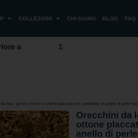
P
COLLEZIONI
CHI SIAMO
BLOG
FAQ
riore a
1
0
0
€
I
t
a
l
i
a
1
8
0
€
e
s
t
e
r
o
da lobo, gancio chiuso in ottone placcato oro, pendente un anello di perle tur
Orecchini da l
ottone placca
anello di perle