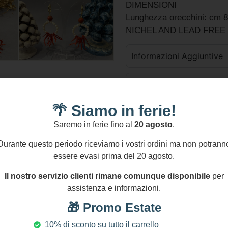
DIMENSIONI
Lunghezza orecchini: cm 8 
NICHEL AND LEAD FREE
Informazioni Aggiuntive
GPSR
🌴 Siamo in ferie!
colore
Saremo in ferie fino al
20 agosto
.
Durante questo periodo riceviamo i vostri ordini ma non potrann
essere evasi prima del 20 agosto.
Aggiungi Al Carre
Aggiungi confez
Il nostro servizio clienti rimane comunque disponibile
per
assistenza e informazioni.
🎁 Promo Estate
Pagamenti Sicuri
S
10% di sconto su tutto il carrello
Transazioni protette al