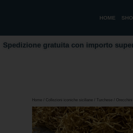
HOME
SHO
Spedizione gratuita con importo supe
Home
/
Collezioni iconiche siciliane
/
Turchese
/ Orecchini 