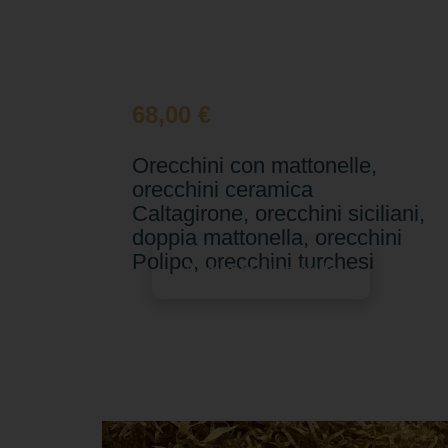
68,00
€
Orecchini con mattonelle,
orecchini ceramica
Caltagirone, orecchini siciliani,
doppia mattonella, orecchini
Polipo, orecchini turchesi
Aggiungi al carrello