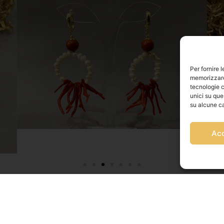
Per fornire 
memorizzare 
tecnologie c
unici su que
su alcune ca
Ac
Via Franz Fischietti, 15 90138 Palermo
+39 3939546162
info@sikeliacraft.com