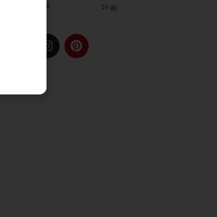
Due modalità di
14 gg
spedizione
u: