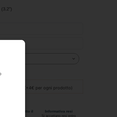
(3.2″)
o
llo
ione regalo (+4€ per ogni prodotto)
pedizioni in tutto il
Informativa resi
mondo
Si accettano resi entro