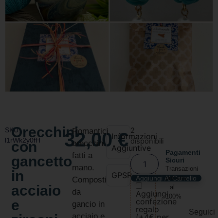
Orecchini
SKU:
2
Romantici
32,00
€
Informazioni
l1rWk2y0fH
disponibili
con
orecchini
Aggiuntive
Pagamenti
fatti a
gancetto
Sicuri
mano.
Transazioni
in
GPSR
Aggiungi Al Carrello
protette
Composti
acciaio
al
da
Aggiungi
100%
confezione
e
gancio in
regalo
Seguici
acciaio e
(+4€ per