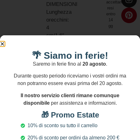
accettano
DIMENSIONI
resi
Lunghezza
entro
orecchini:
14
gg
4
cm/1.6″
NICHEL
AND
🌴 Siamo in ferie!
LEAD
Saremo in ferie fino al
20 agosto
.
FREE
Durante questo periodo riceviamo i vostri ordini ma
non potranno essere evasi prima del 20 agosto.
Il nostro servizio clienti rimane comunque
Prodotti Correlati
disponibile
per assistenza e informazioni.
🎁 Promo Estate
10% di sconto su tutto il carrello
20% di sconto per ordini da almeno 200 €