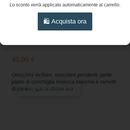
Lo sconto verrà applicato automaticamente al carrello.
🛍️ Acquista ora
41,00
€
Orecchini siciliani, orecchini pendenti, perle
piatte di conchiglia maiorca bianche e rametti
Aggiungi al carrello
di corallo, ganci ottone oro