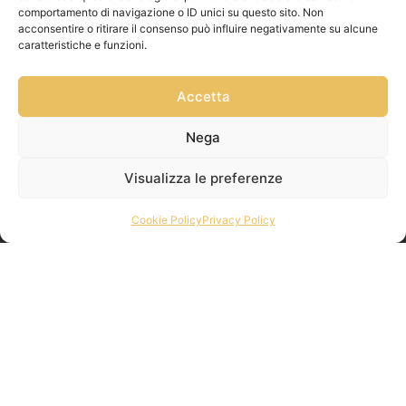
comportamento di navigazione o ID unici su questo sito. Non
acconsentire o ritirare il consenso può influire negativamente su alcune
caratteristiche e funzioni.
Accetta
Nega
Visualizza le preferenze
Cookie Policy
Privacy Policy
Privacy Policy
Via Franz
Cookie Policy
Fischietti, 15
Informativa
90138
Spedizioni
Palermo