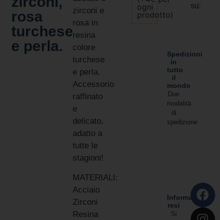
zirconi,
su:
ogni
zirconi e
rosa
prodotto)
rosa in
turchese
resina
e perla.
colore
Spedizioni
turchese
in
tutto
e perla.
il
Accessorio
mondo
Due
raffinato
modalità
e
di
delicato,
spedizione
adatto a
tutte le
stagioni!
MATERIALI:
Acciaio
Informativa
Zirconi
resi
Resina
Si