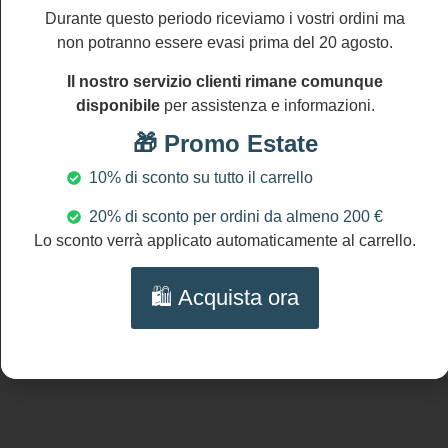
DIMENSIONI
Durante questo periodo riceviamo i vostri ordini ma
Lunghezza
non potranno essere evasi prima del 20 agosto.
orecchini: cm
7,5 (2″)
Il nostro servizio clienti rimane comunque
NICHEL AND
disponibile
per assistenza e informazioni.
LEAD FREE
🎁 Promo Estate
10% di sconto su tutto il carrello
20% di sconto per ordini da almeno 200 €
Lo sconto verrà applicato automaticamente al carrello.
Prodotti Correlati
🛍️ Acquista ora