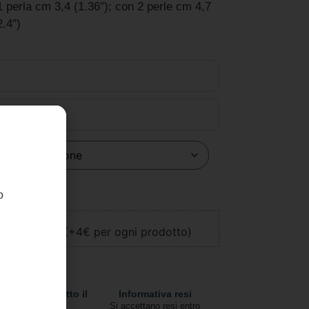
 perla cm 3,4 (1.36″); con 2 perle cm 4,7
2.4″)
o
llo
ione regalo (+4€ per ogni prodotto)
pedizioni in tutto il
Informativa resi
mondo
Si accettano resi entro