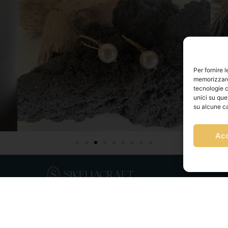
Per fornire 
memorizzare 
tecnologie c
unici su que
su alcune ca
Ac
Via Franz Fischietti, 15 90138 Palermo
+39 3939546162
info@sikeliacraft.com
+39 3757750152
.IVA 07327320821 Copyright © Tutti i diritti riservati