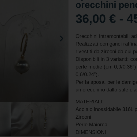
orecchini pend
36,00
€
-
4
Orecchini intramontabili ada
Realizzati con ganci raffin
rivestiti da zirconi da cui 
Disponibili in 3 varianti: 
perle medie (cm 0,9/0.36″)
0,6/0.24″).
Per la sposa, per le damig
un orecchino dallo stile cl
MATERIALI:
Acciaio inossidabile 316L 
Zirconi
Perle Maiorca
DIMENSIONI