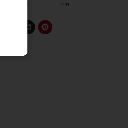
Due modalità di
14 gg
spedizione
u: