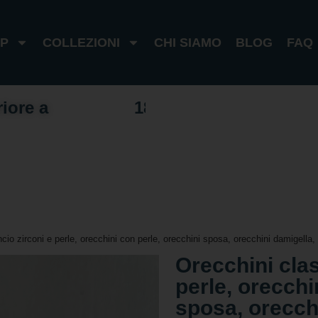
P
COLLEZIONI
CHI SIAMO
BLOG
FAQ
riore a
1
0
0
€
I
t
a
l
i
a
1
8
0
€
e
s
t
e
r
o
cio zirconi e perle, orecchini con perle, orecchini sposa, orecchini damigella, 
Orecchini clas
perle, orecchi
sposa, orecch