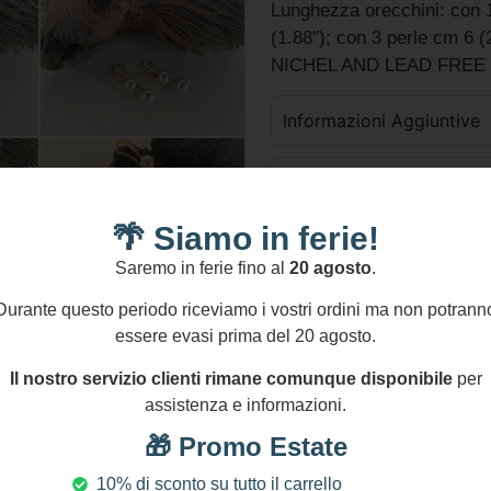
Lunghezza orecchini: con 1
(1.88″); con 3 perle cm 6 (
NICHEL AND LEAD FREE
Informazioni Aggiuntive
GPSR
🌴 Siamo in ferie!
Composizione
Saremo in ferie fino al
20 agosto
.
Durante questo periodo riceviamo i vostri ordini ma non potrann
essere evasi prima del 20 agosto.
Aggiungi Al Carre
Aggiungi confez
Il nostro servizio clienti rimane comunque disponibile
per
assistenza e informazioni.
🎁 Promo Estate
Pagamenti Sicuri
S
10% di sconto su tutto il carrello
Transazioni protette al