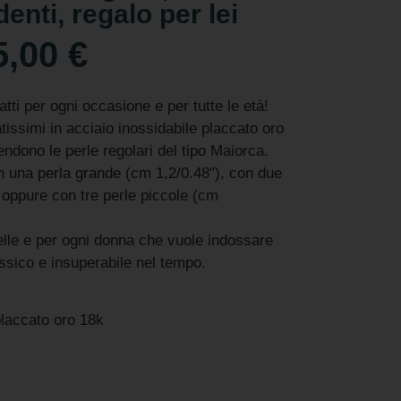
enti, regalo per lei
5,00
€
tti per ogni occasione e per tutte le età!
atissimi in acciaio inossidabile placcato oro
pendono le perle regolari del tipo Maiorca.
con una perla grande (cm 1,2/0.48″), con due
 oppure con tre perle piccole (cm
elle e per ogni donna che vuole indossare
assico e insuperabile nel tempo.
placcato oro 18k