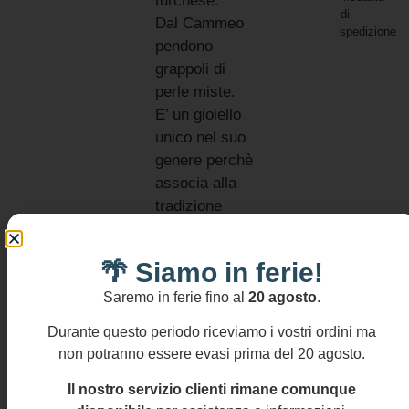
turchese.
di
Dal Cammeo
spedizione
pendono
grappoli di
perle miste.
E’ un gioiello
unico nel suo
genere perchè
associa alla
tradizione
elementi di
tendenza
🌴 Siamo in ferie!
moderni.
Informativ
Saremo in ferie fino al
20 agosto
.
resi
MATERIALI:
Si
Argento 925
Durante questo periodo riceviamo i vostri ordini ma
accettano
non potranno essere evasi prima del 20 agosto.
Cammeo in
resi
entro
resina
Il nostro servizio clienti rimane comunque
14
Pasta di