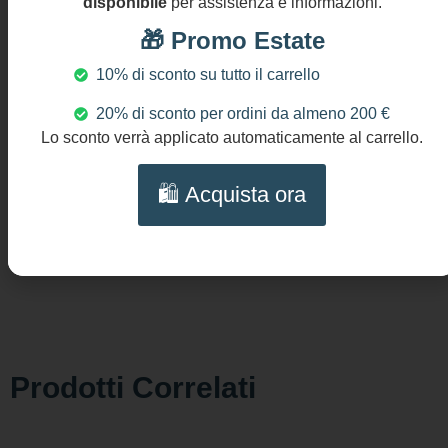
disponibile
per assistenza e informazioni.
gg
turchese
🎁 Promo Estate
DIMENSIONI
Lunghezza
10% di sconto su tutto il carrello
orecchini: cm
20% di sconto per ordini da almeno 200 €
8 (3.2″)
Lo sconto verrà applicato automaticamente al carrello.
dimensioni
cammeo: cm
4,5 x cm 4
🛍️ Acquista ora
(1.8″ x 1.6″)
NICHEL AND
LEAD FREE
Prodotti Correlati