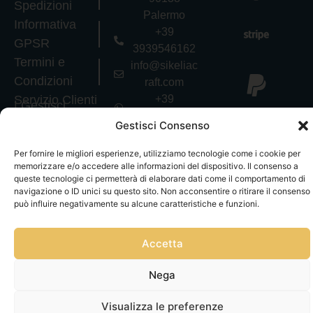
Spedizioni
Palermo
Informativa
+39
GPSR
3939546162
Termini e
info@sikeliac
Condizioni
raft.com
Servizio Clienti
+39
|
Gestisci
3757750152
consensi
Gestisci Consenso
P.IVA
07327320821
Per fornire le migliori esperienze, utilizziamo tecnologie come i cookie per
Copyright © Tutti
memorizzare e/o accedere alle informazioni del dispositivo. Il consenso a
queste tecnologie ci permetterà di elaborare dati come il comportamento di
i diritti riservati
navigazione o ID unici su questo sito. Non acconsentire o ritirare il consenso
può influire negativamente su alcune caratteristiche e funzioni.
Accetta
Nega
Visualizza le preferenze