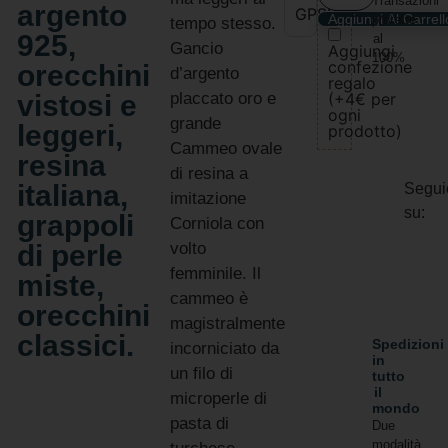
Transazioni
argento
GPSR
Aggiungi Al Carrell
protette
tempo stesso.
925,
al
Gancio
Aggiungi
100%
confezione
orecchini
d’argento
regalo
vistosi e
placcato oro e
(+4€ per
ogni
grande
leggeri,
prodotto)
Cammeo ovale
resina
di resina a
italiana,
Segui
imitazione
su:
grappoli
Corniola con
di perle
volto
femminile. Il
miste,
cammeo è
orecchini
magistralmente
classici.
Spedizioni
incorniciato da
in
un filo di
tutto
il
microperle di
mondo
pasta di
Due
modalità