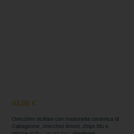
43,00
€
Orecchini siciliani con mattonella ceramica di
Caltagirone, orecchini limoni, chips blu e
Aggiungi al carrello
goccia gialla, orecchini Caltagirone