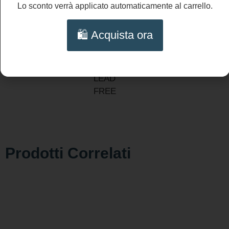
perla
Lo sconto verrà applicato automaticamente al carrello.
grande:
cm
🛍️ Acquista ora
14/5.6″
NICHEL
AND
LEAD
FREE
Prodotti Correlati