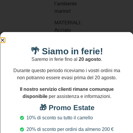
l’ambiente
marino!
MATERIALI:
Acciaio
inossidabile
Oro
🌴 Siamo in ferie!
Informativa
Lapis
resi
Saremo in ferie fino al
20 agosto
.
crisocolla
Si
accettano
Avventurina
Durante questo periodo riceviamo i vostri ordini ma
resi
Perle di
entro
non potranno essere evasi prima del 20 agosto.
fiume
14
gg
Il nostro servizio clienti rimane comunque
DIMENSIONI
disponibile
per assistenza e informazioni.
Lunghezza
orecchini:
🎁 Promo Estate
circa 4.5
10% di sconto su tutto il carrello
cm/1.8″
Dimensioni
20% di sconto per ordini da almeno 200 €