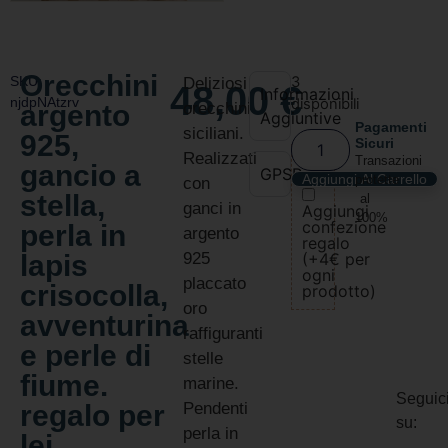
Orecchini
SKU:
3
Deliziosi
48,00
€
Informazioni
njdpNAtzrv
disponibili
argento
orecchini
Aggiuntive
Pagamenti
siciliani.
925,
Sicuri
Realizzati
Transazioni
gancio a
GPSR
Aggiungi Al Carrello
protette
con
stella,
al
ganci in
Aggiungi
100%
confezione
perla in
argento
regalo
lapis
925
(+4€ per
ogni
placcato
crisocolla,
prodotto)
oro
avventurina
raffiguranti
e perle di
stelle
fiume.
marine.
Seguic
regalo per
Pendenti
su:
perla in
lei.