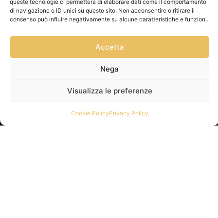
queste tecnologie ci permetterà di elaborare dati come il comportamento
di navigazione o ID unici su questo sito. Non acconsentire o ritirare il
consenso può influire negativamente su alcune caratteristiche e funzioni.
Accetta
Nega
Visualizza le preferenze
Cookie Policy
Privacy Policy
Privacy Policy
Via Franz
Cookie Policy
Fischietti, 15
Informativa
90138
Spedizioni
Palermo
Informativa
+39
GPSR
3939546162
Termini e
info@sikeliac