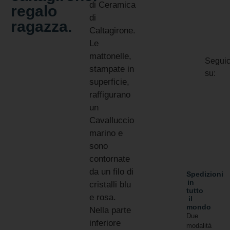
di Ceramica
regalo
di
ragazza.
Caltagirone.
Le
mattonelle,
Seguic
stampate in
su:
superficie,
raffigurano
un
Cavalluccio
marino e
sono
contornate
da un filo di
Spedizioni
in
cristalli blu
tutto
e rosa.
il
mondo
Nella parte
Due
inferiore
modalità