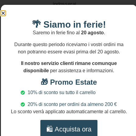
indosserai
con questo
bellissimo
🌴 Siamo in ferie!
gioiello!
Saremo in ferie fino al
20 agosto
.
Che aspetti
Informativa
ad
resi
Durante questo periodo riceviamo i vostri ordini ma
Si
acquistarlo!
non potranno essere evasi prima del 20 agosto.
accettano
resi
MATERIALI:
Il nostro servizio clienti rimane comunque
entro
Agata rossa
disponibile
per assistenza e informazioni.
14
Agata blu
gg
🎁 Promo Estate
Ceramica di
Caltagirone
10% di sconto su tutto il carrello
Cristalli
20% di sconto per ordini da almeno 200 €
Corallo
Lo sconto verrà applicato automaticamente al carrello.
Perle di
fiume
🛍️ Acquista ora
DIMENSIONI