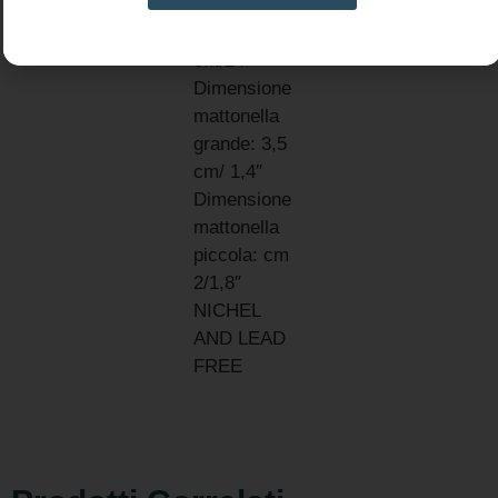
Lunghezza
collana: 60
cm/24″
Dimensione
mattonella
grande: 3,5
cm/ 1,4″
Dimensione
mattonella
piccola: cm
2/1,8″
NICHEL
AND LEAD
FREE