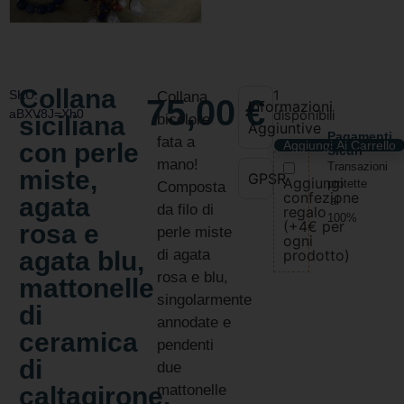
Collana
SKU:
1
Collana
75,00
€
Informazioni
aBXV8J=Xh0
disponibili
siciliana
bicolore
Aggiuntive
Pagamenti
fata a
con perle
Aggiungi Al Carrello
Sicuri
mano!
Transazioni
miste,
GPSR
Aggiungi
protette
Composta
confezione
agata
al
da filo di
regalo
100%
(+4€ per
rosa e
perle miste
ogni
agata blu,
di agata
prodotto)
rosa e blu,
mattonelle
singolarmente
di
annodate e
ceramica
pendenti
di
due
caltagirone.
mattonelle