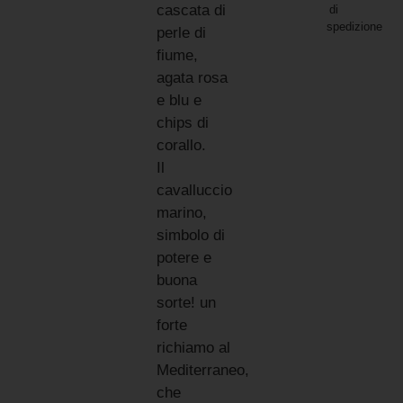
cascata di
di
spedizione
perle di
fiume,
agata rosa
e blu e
chips di
corallo.
Il
cavalluccio
marino,
simbolo di
potere e
buona
sorte! un
forte
richiamo al
Mediterraneo,
che