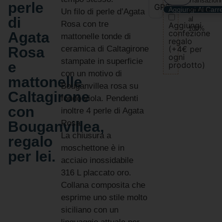
Transazioni
perle
GPSR
Aggiungi Al Carre
protette
Un filo di perle d’Agata
di
al
Rosa con tre
Aggiungi
100%
confezione
Agata
mattonelle tonde di
regalo
Rosa
ceramica di Caltagirone
(+4€ per
ogni
stampate in superficie
e
prodotto)
con un motivo di
mattonelle
Bouganvillea rosa su
Caltagirone
fondo viola. Pendenti
con
inoltre 4 perle di Agata
Bouganvillea,
Rosa.
La chiusura a
regalo
moschettone è in
per lei.
acciaio inossidabile
316 L placcato oro.
Collana composita che
esprime uno stile molto
siciliano con un