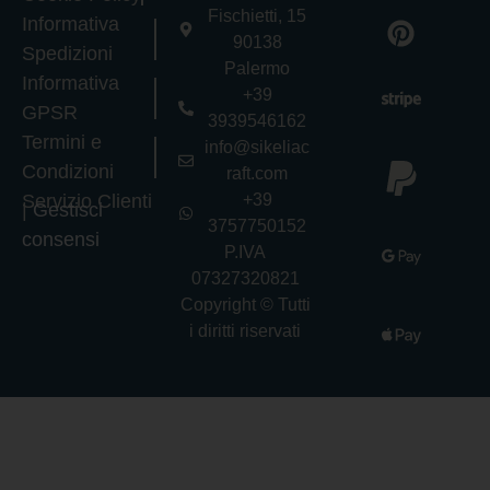
Fischietti, 15
Informativa
90138
Spedizioni
Palermo
Informativa
+39
GPSR
3939546162
Termini e
info@sikeliac
Condizioni
raft.com
Servizio Clienti
+39
|
Gestisci
3757750152
consensi
P.IVA
07327320821
Copyright © Tutti
i diritti riservati