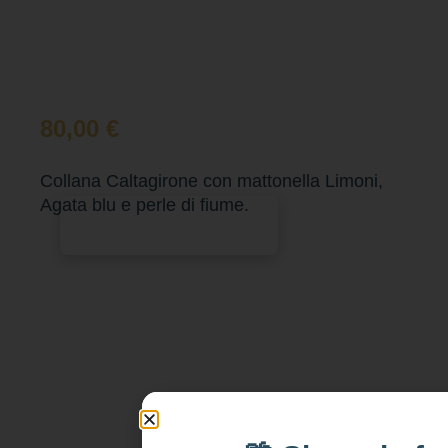
80,00
€
Collana Caltagirone con mattonella Limoni,
Agata blu e perle di fiume.
Aggiungi al carrello