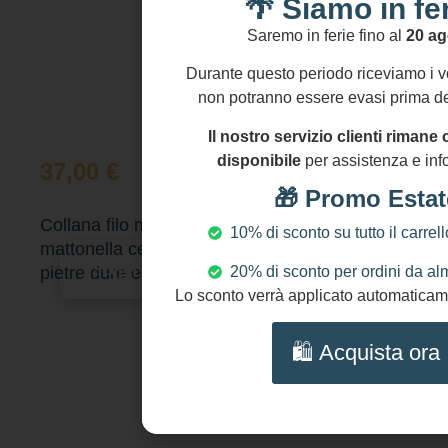
🌴 Siamo in fer
Saremo in ferie fino al
20 ag
Durante questo periodo riceviamo i vo
non potranno essere evasi prima de
Il nostro servizio clienti rima
disponibile
per assistenza e inf
37,00
€
🎁 Promo Estat
Collana filo microperle di fiume, ciondolo
10% di sconto su tutto il carrell
mattonella ceramica di Caltagirone, grappolo
Scegli
pietre dure e perle di fiume, regalo per lei.)
20% di sconto per ordini da a
Lo sconto verrà applicato automaticame
🛍️ Acquista ora