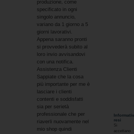
produzione, come
specificato in ogni
singolo annuncio,
variano da 1 giorno a 5
giorni lavorativi.
Appena saranno pronti
si provvederà subito al
loro invio avvisandovi
con una notifica.
Assistenza Clienti
Sappiate che la cosa
più importante per me è
lasciare i clienti
contenti e soddisfatti
sia per serietà
professionale che per
Informati
resi
riaverli nuovamente nel
Si
mio shop quindi
accettano