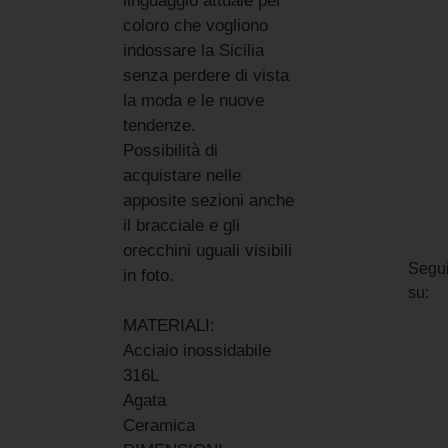
linguaggio attuale per
coloro che vogliono
indossare la Sicilia
senza perdere di vista
la moda e le nuove
tendenze.
Possibilità di
acquistare nelle
apposite sezioni anche
il bracciale e gli
orecchini uguali visibili
Segui
in foto.
su:
MATERIALI:
Acciaio inossidabile
316L
Agata
Ceramica