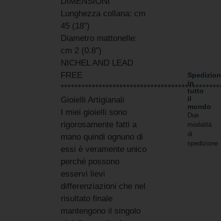
DIMENSIONI
Lunghezza collana: cm
45 (18″)
Diametro mattonelle:
cm 2 (0.8″)
NICHEL AND LEAD
FREE
Spedizion
in
**********************************************
tutto
il
Gioielli Artigianali
mondo
I miei gioielli sono
Due
rigorosamente fatti a
modalità
di
mano quindi ognuno di
spedizione
essi è veramente unico
perché possono
esservi lievi
differenziazioni che nel
risultato finale
mantengono il singolo