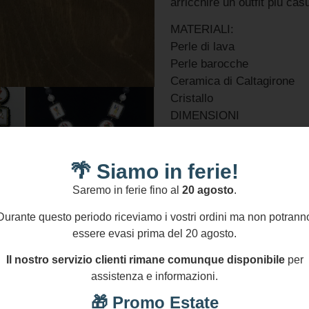
arricchire un outfit più casu
MATERIALI:
Perle di lava
Perle barocche
Ceramica di Caltagirone
Cristallo
DIMENSIONI
Lunghezza Collana: 65 cm
NICHEL AND LEAD FREE
🌴 Siamo in ferie!
Informazioni Aggiuntive
Saremo in ferie fino al
20 agosto
.
Durante questo periodo riceviamo i vostri ordini ma non potrann
GPSR
essere evasi prima del 20 agosto.
1 disponibili
Il nostro servizio clienti rimane comunque disponibile
per
Aggiungi Al Carrello
assistenza e informazioni.
Aggiungi confezione r
🎁 Promo Estate