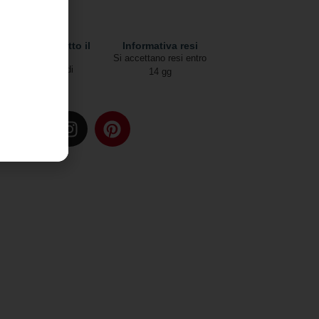
pedizioni in tutto il
Informativa resi
mondo
Si accettano resi entro
Due modalità di
14 gg
spedizione
u: