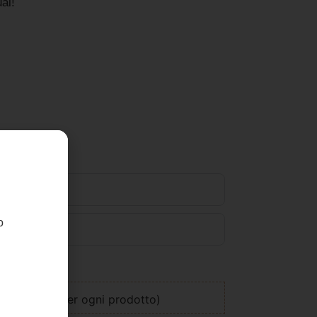
al!
/28″
o
egalo (+4€ per ogni prodotto)