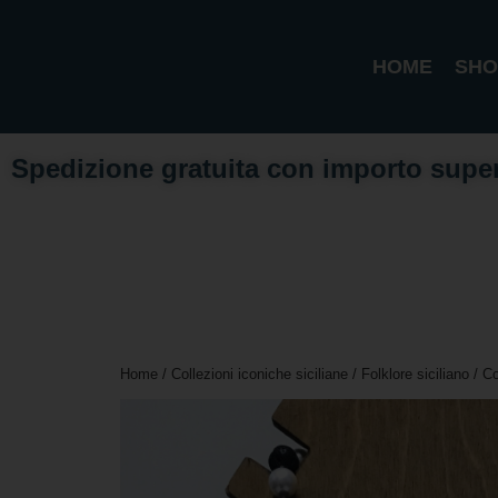
HOME
SHO
Spedizione gratuita con importo supe
Home
/
Collezioni iconiche siciliane
/
Folklore siciliano
/ Co