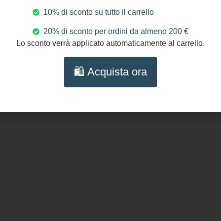
10% di sconto su tutto il carrello
20% di sconto per ordini da almeno 200 €
Pagamenti Sicuri
S
Transazioni protette al
Lo sconto verrà applicato automaticamente al carrello.
100%
🛍️ Acquista ora
Seguici s