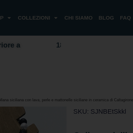
P
COLLEZIONI
CHI SIAMO
BLOG
FAQ
riore a
1
0
0
€
I
t
a
l
i
a
1
8
0
€
e
s
t
e
r
o
llana siciliana con lava, perle e mattonelle siciliane in ceramica di Caltagirone.
SKU: SJNBEtSkkl