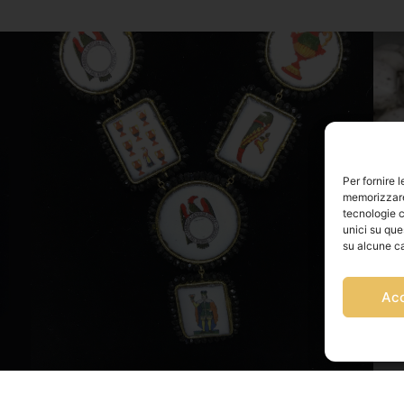
Per fornire 
memorizzare 
tecnologie c
unici su que
su alcune ca
Ac