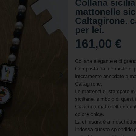
Collana sicili
mattonelle sic
Caltagirone. c
per lei.
161,00
€
Collana elegante e di grand
Composta da filo misto di p
interamente annodate a ma
Caltagirone.
Le mattonelle, stampate in 
siciliane, simbolo di quest’
Ciascuna mattonella è conto
colore onice.
La chiusura è a moschetto
Indossa questo splendido g