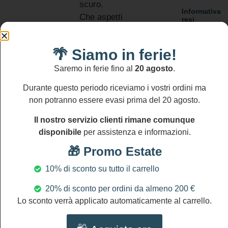
scuro.
Informativa
Che aspetti
resi
Si
a indossarla!
accettano
resi
MATERIALI:
🌴 Siamo in ferie!
entro
Perle
14
Saremo in ferie fino al
20 agosto
.
Maiorca
gg
Ceramica di
Durante questo periodo riceviamo i vostri ordini ma
non potranno essere evasi prima del 20 agosto.
Caltagirone
Cristallo
Il nostro servizio clienti rimane comunque
DIMENSIONI
disponibile
per assistenza e informazioni.
Lunghezza
🎁 Promo Estate
collana: 70
cm/24″
10% di sconto su tutto il carrello
diametro
20% di sconto per ordini da almeno 200 €
mattonella
Lo sconto verrà applicato automaticamente al carrello.
grande: 3,5
cm/1,4″