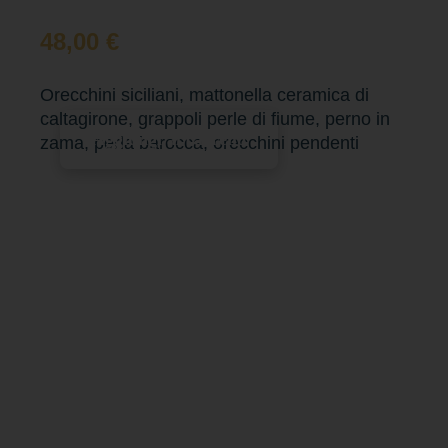
48,00
€
Orecchini siciliani, mattonella ceramica di
caltagirone, grappoli perle di fiume, perno in
Aggiungi al carrello
zama, perla barocca, orecchini pendenti