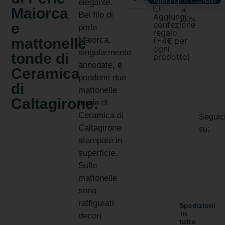
Aggiungi Al Carrello
protette
elegante.
Maiorca
al
Bel filo di
Aggiungi
100%
confezione
e
perle
regalo
mattonelle
Maiorca,
(+4€ per
ogni
singolarmente
tonde di
prodotto)
annodate, e
Ceramica
pendenti due
di
mattonelle
Caltagirone.
tonde di
Ceramica di
Seguic
Caltagirone
su:
stampate in
superficie.
Sulle
mattonelle
sono
raffigurati
Spedizioni
in
decori
tutto