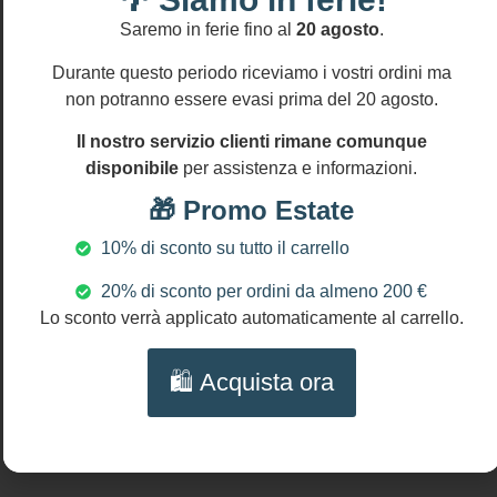
Alluminio
accettano
anallergico
Saremo in ferie fino al
20 agosto
.
resi
entro
Cotone
Durante questo periodo riceviamo i vostri ordini ma
14
Perle
gg
non potranno essere evasi prima del 20 agosto.
Zama
DIMENSIONI
Il nostro servizio clienti rimane comunque
Lunghezza
disponibile
per assistenza e informazioni.
della collana:
🎁 Promo Estate
cm 95 (38″).
10% di sconto su tutto il carrello
NICHEL AND
LEAD FREE
20% di sconto per ordini da almeno 200 €
Lo sconto verrà applicato automaticamente al carrello.
🛍️ Acquista ora
Prodotti Correlati