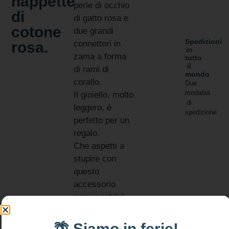
nappette
perle di occhio
di
di gatto rosa e
cotone
due grandi
Spedizioni
rosa.
connettori in
in
zama a forma
tutto
il
di rami di
mondo
corallo.
Due
modalità
Il gioiello, molto
di
leggero, è
spedizione
perfetto per un
regalo.
Che aspetti a
stupire con
questo
accessorio
irrinunciabile!
Informativa
resi
MATERIALI:
🌴 Siamo in ferie!
Si