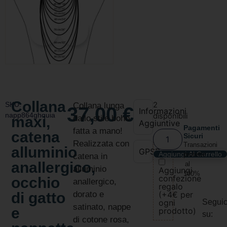
Collana
SKU:
2
Collana lunga
37,00
€
Informazioni
napp864ghquia
disponibili
maxi,
dallo stile boho
Aggiuntive
Pagamenti
fatta a mano!
catena
Sicuri
Realizzata con
Transazioni
alluminio
GPSR
Aggiungi Al Carrello
protette
catena in
anallergico,
al
alluminio
Aggiungi
100%
confezione
occhio
anallergico,
regalo
di gatto
dorato e
(+4€ per
ogni
Seguic
satinato, nappe
e
prodotto)
su:
di cotone rosa,