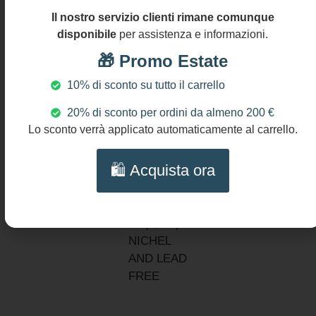
gg
inossidabile
Il nostro servizio clienti rimane comunque
316L
disponibile
per assistenza e informazioni.
Resina
🎁 Promo Estate
Italiana
Ceramica di
10% di sconto su tutto il carrello
Caltagirone
20% di sconto per ordini da almeno 200 €
DIMENSIONI
Lo sconto verrà applicato automaticamente al carrello.
Lunghezza
collana: cm
🛍️ Acquista ora
45 (18″)
diametro
boules: mm
14 (0,56″)
NICHEL
AND LEAD
FREE