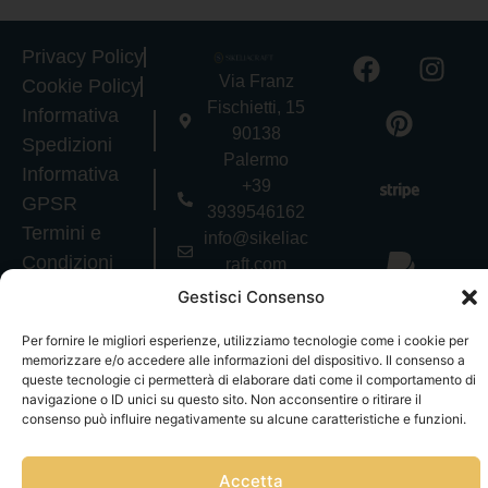
Privacy Policy
Via Franz
Cookie Policy
Fischietti, 15
Informativa
90138
Spedizioni
Palermo
Informativa
+39
GPSR
3939546162
Termini e
info@sikeliac
Condizioni
raft.com
Servizio Clienti
+39
Gestisci Consenso
|
Gestisci
3757750152
consensi
Per fornire le migliori esperienze, utilizziamo tecnologie come i cookie per
P.IVA
memorizzare e/o accedere alle informazioni del dispositivo. Il consenso a
07327320821
queste tecnologie ci permetterà di elaborare dati come il comportamento di
Copyright © Tutti
navigazione o ID unici su questo sito. Non acconsentire o ritirare il
consenso può influire negativamente su alcune caratteristiche e funzioni.
i diritti riservati
Accetta