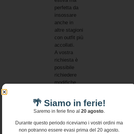
estiva ma
perfetta da
insossare
anche in
altre stagioni
con outfit più
accollati.
A vostra
richiesta è
possibile
richiedere
modifiche
sul colore
Informativa
delle boules
🌴 Siamo in ferie!
resi
e del
Si
Saremo in ferie fino al
20 agosto
.
ciondolo.
accettano
resi
Durante questo periodo riceviamo i vostri ordini ma
entro
MATERIALI:
14
non potranno essere evasi prima del 20 agosto.
Acciaio