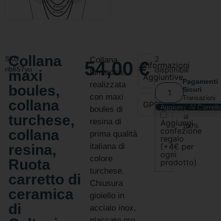
Collana
SKU:
2
Collana
54,00
€
Informazioni
rib657yu
disponibili
maxi
luminosa
Aggiuntive
Pagamenti
realizzata
boules,
Sicuri
con maxi
Transazioni
collana
GPSR
Aggiungi Al Carrell
protette
boules di
turchese,
al
resina di
Aggiungi
100%
confezione
collana
prima qualità
regalo
resina,
italiana di
(+4€ per
ogni
colore
Ruota
prodotto)
turchese.
carretto di
Chiusura
ceramica
gioiello in
di
acciaio inox,
placcato oro