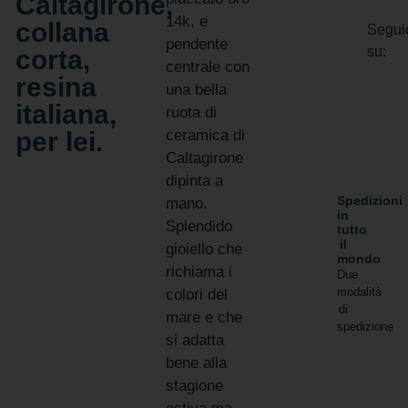
Caltagirone,
14k, e
collana
Segui
pendente
su:
corta,
centrale con
resina
una bella
italiana,
ruota di
per lei.
ceramica di
Caltagirone
dipinta a
Spedizioni
mano.
in
Splendido
tutto
il
gioiello che
mondo
richiama i
Due
modalità
colori del
di
mare e che
spedizione
si adatta
bene alla
stagione