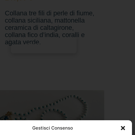
Collana tre fili di perle di fiume,
collana siciliana, mattonella
ceramica di caltagirone,
collana fico d’india, coralli e
agata verde.
Aggiungi al carrello
Gestisci Consenso