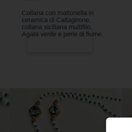
Collana con mattonella in
ceramica di Caltagirone,
collana siciliana multifilo,
Agata verde e perle di fiume.
Aggiungi al carrello