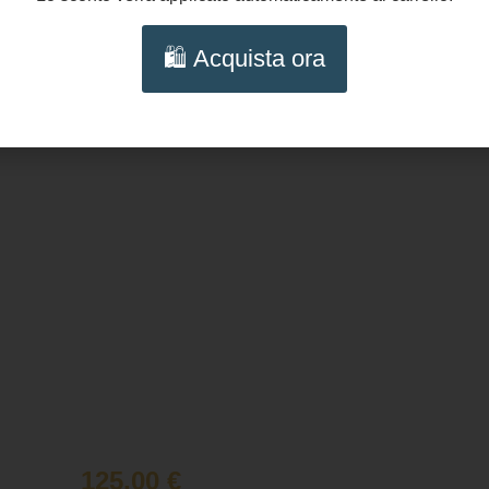
🛍️ Acquista ora
125,00
€