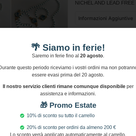
NICHEL AND LEAD FREE
Informazioni Aggiuntive
GPSR
🌴 Siamo in ferie!
9 disponibili
Aggiungi Al Carre
Saremo in ferie fino al
20 agosto
.
Aggiungi confez
Durante questo periodo riceviamo i vostri ordini ma non potrann
essere evasi prima del 20 agosto.
Il nostro servizio clienti rimane comunque disponibile
per
Pagamenti Sicuri
S
assistenza e informazioni.
Transazioni protette al
100%
🎁 Promo Estate
10% di sconto su tutto il carrello
Seguici s
20% di sconto per ordini da almeno 200 €
Lo sconto verrà applicato automaticamente al carrello.