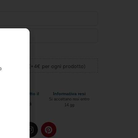
llo
ione regalo (+4€ per ogni prodotto)
o
pedizioni in tutto il
Informativa resi
mondo
Si accettano resi entro
Due modalità di
14 gg
spedizione
u: