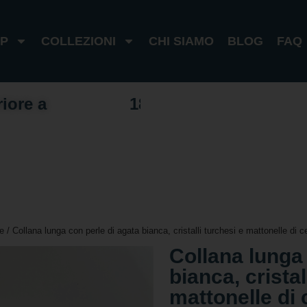
P
COLLEZIONI
CHI SIAMO
BLOG
FAQ
riore a
1
0
0
I
t
a
l
i
a
1
8
0
e
s
t
e
r
o
e
/ Collana lunga con perle di agata bianca, cristalli turchesi e mattonelle di c
Collana lunga 
bianca, cristal
mattonelle di 