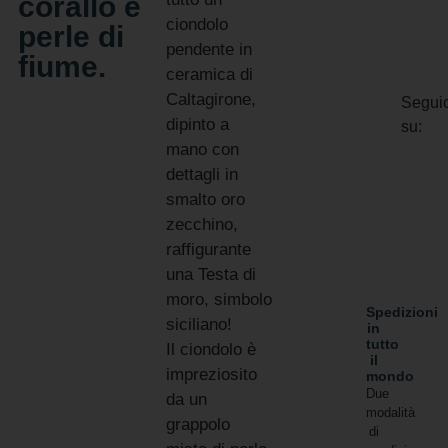
corallo e
ciondolo
perle di
pendente in
fiume.
ceramica di
Caltagirone,
Seguic
dipinto a
su:
mano con
dettagli in
smalto oro
zecchino,
raffigurante
una Testa di
moro, simbolo
Spedizioni
siciliano!
in
tutto
Il ciondolo è
il
impreziosito
mondo
Due
da un
modalità
grappolo
di