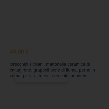
48,00
€
Orecchini siciliani, mattonella ceramica di
caltagirone, grappoli perle di fiume, perno in
Aggiungi al carrello
zama, perla barocca, orecchini pendenti