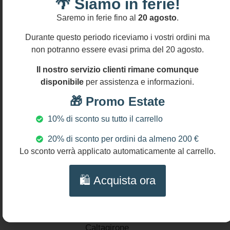
🌴 Siamo in ferie!
quotidianità
con un tocco
Saremo in ferie fino al
20 agosto
.
di stile!
Informativa
Durante questo periodo riceviamo i vostri ordini ma
resi
E tu conosci
Si
non potranno essere evasi prima del 20 agosto.
la leggenda
accettano
siciliana sulle
resi
Il nostro servizio clienti rimane comunque
entro
Teste di
disponibile
per assistenza e informazioni.
14
moro?
gg
🎁 Promo Estate
MATERIALI:
10% di sconto su tutto il carrello
Acciaio
inossidabile
20% di sconto per ordini da almeno 200 €
Alluminio
Lo sconto verrà applicato automaticamente al carrello.
anallergico
Perle di fiume
🛍️ Acquista ora
Pasta di
Corallo
Ceramica di
Caltagirone