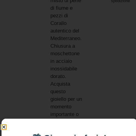
misto di perle
spedizione
di fiume e
pezzi di
Corallo
autentico del
Mediterraneo.
Chiusura a
moschettone
in acciaio
inossidabile
dorato.
Acquista
questo
gioiello per un
momento
importante o
per arricchire
la tua