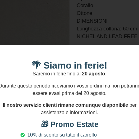
Corallo
Ottone
DIMENSIONI
Lunghezza collana: 60 cm 
NICHEL AND LEAD FREE
Informazioni Aggiuntive
🌴 Siamo in ferie!
GPSR
Saremo in ferie fino al
20 agosto
.
3 disponibili
Durante questo periodo riceviamo i vostri ordini ma non potrann
Aggiungi Al Carre
essere evasi prima del 20 agosto.
Aggiungi confez
Il nostro servizio clienti rimane comunque disponibile
per
assistenza e informazioni.
🎁 Promo Estate
Pagamenti Sicuri
S
Transazioni protette al
10% di sconto su tutto il carrello