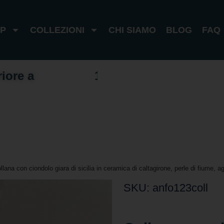
P
COLLEZIONI
CHI SIAMO
BLOG
FAQ
riore a
1
0
0
€
I
t
a
l
i
a
1
8
0
€
e
s
t
e
r
o
llana con ciondolo giara di sicilia in ceramica di caltagirone, perle di fiume, a
SKU: anfo123coll