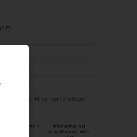
(24″)
o
llo
ione regalo (+4€ per ogni prodotto)
pedizioni in tutto il
Informativa resi
mondo
Si accettano resi entro
Due modalità di