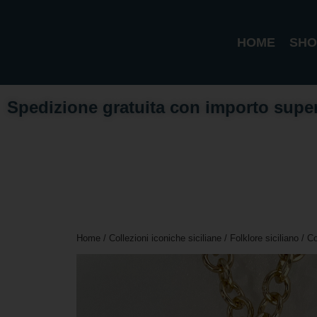
HOME
SHO
Spedizione gratuita con importo supe
Home
/
Collezioni iconiche siciliane
/
Folklore siciliano
/ Co