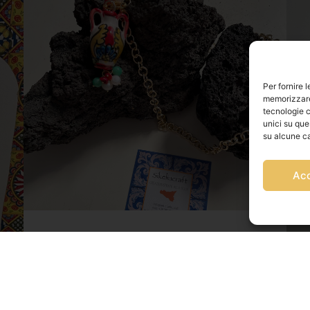
Per fornire 
memorizzare 
tecnologie c
unici su que
su alcune ca
Ac