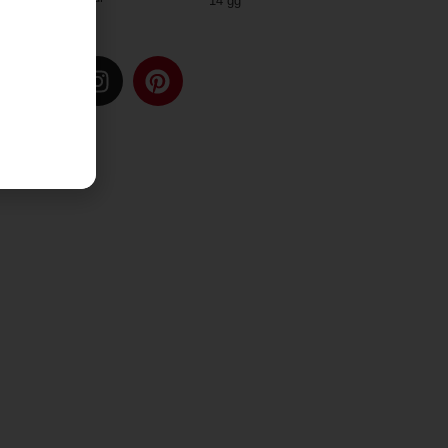
14 gg
spedizione
u: