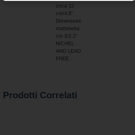
circa 12
cm/4.8″
Dimensioni
mattonella:
cm 3/2.2″
NICHEL
AND LEAD
FREE
Prodotti Correlati