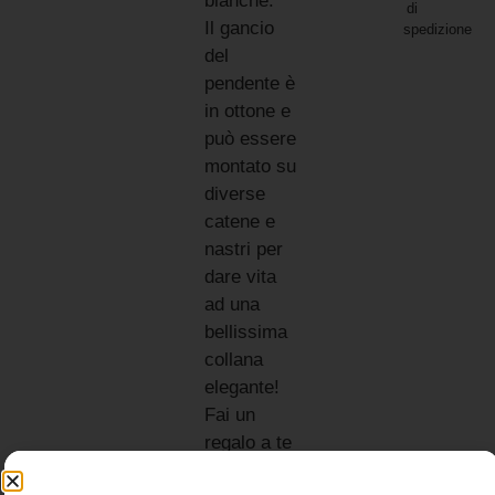
bianche.
di
Il gancio
spedizione
del
pendente è
in ottone e
può essere
montato su
diverse
catene e
nastri per
dare vita
ad una
bellissima
collana
elegante!
Fai un
regalo a te
stessa o