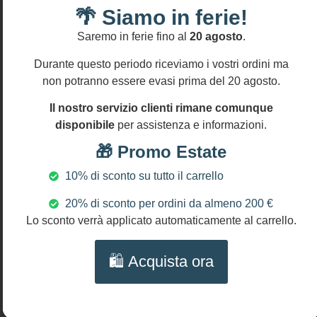
ad una
🌴 Siamo in ferie!
persona
speciale
Saremo in ferie fino al
20 agosto
.
Informativa
resi
con questo
Durante questo periodo riceviamo i vostri ordini ma
Si
bellissimo
accettano
non potranno essere evasi prima del 20 agosto.
gioiello!
resi
entro
Il nostro servizio clienti rimane comunque
MATERIALI:
14
disponibile
per assistenza e informazioni.
gg
Ceramica
🎁 Promo Estate
di
Caltagirone
10% di sconto su tutto il carrello
Perle di
20% di sconto per ordini da almeno 200 €
fiume
Lo sconto verrà applicato automaticamente al carrello.
Perle
Maiorca
🛍️ Acquista ora
Ottone
DIMENSIONI
Lunghezza
ciondolo: