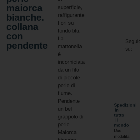
maiorca
superficie,
bianche.
raffigurante
fiori su
collana
fondo blu.
con
La
Seguic
pendente
mattonella
su:
è
incorniciata
da un filo
di piccole
perle di
fiume.
Pendente
Spedizioni
un bel
in
tutto
grappolo di
il
perle
mondo
Due
Maiorca
modalità