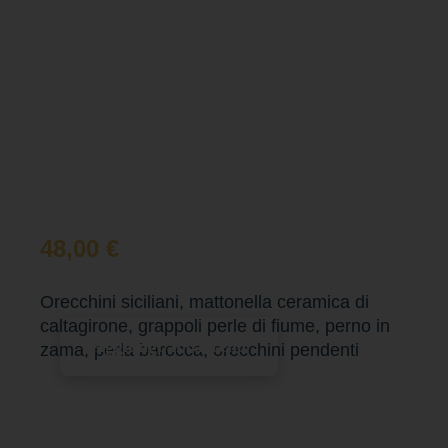
48,00
€
Orecchini siciliani, mattonella ceramica di
caltagirone, grappoli perle di fiume, perno in
Aggiungi al carrello
zama, perla barocca, orecchini pendenti