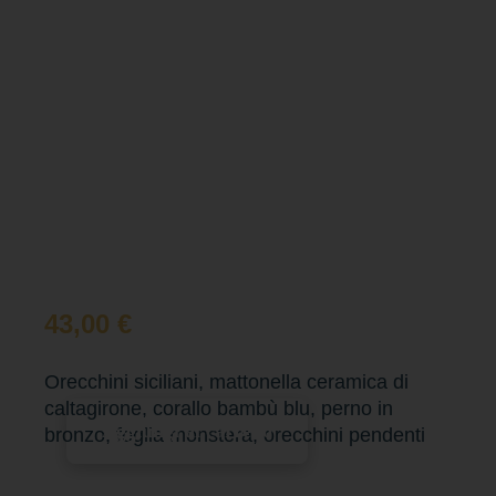
43,00
€
Orecchini siciliani, mattonella ceramica di
caltagirone, corallo bambù blu, perno in
Aggiungi al carrello
bronzo, foglia monstera, orecchini pendenti