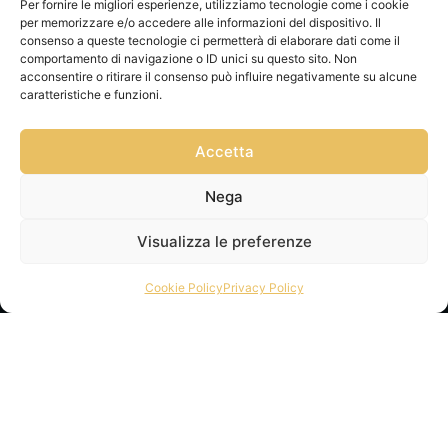
Per fornire le migliori esperienze, utilizziamo tecnologie come i cookie
per memorizzare e/o accedere alle informazioni del dispositivo. Il
consenso a queste tecnologie ci permetterà di elaborare dati come il
comportamento di navigazione o ID unici su questo sito. Non
acconsentire o ritirare il consenso può influire negativamente su alcune
caratteristiche e funzioni.
Accetta
Nega
Visualizza le preferenze
Cookie Policy
Privacy Policy
Privacy Policy
Via Franz
Cookie Policy
Fischietti, 15
Informativa
90138
Spedizioni
Palermo
Informativa