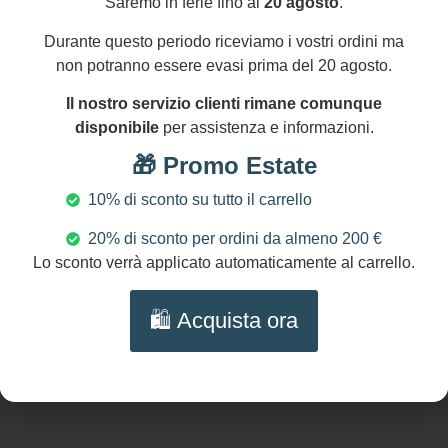
Saremo in ferie fino al
20 agosto
.
entro
Cristalli
14
Ottone
Durante questo periodo riceviamo i vostri ordini ma
gg
DIMENSIONI:
non potranno essere evasi prima del 20 agosto.
Lunghezza
Il nostro servizio clienti rimane comunque
bracciale: da
disponibile
per assistenza e informazioni.
16 a 22 cm
(from 6.4″ to
🎁 Promo Estate
8.8″)
10% di sconto su tutto il carrello
NICHEL
AND LEAD
20% di sconto per ordini da almeno 200 €
FREE
Lo sconto verrà applicato automaticamente al carrello.
🛍️ Acquista ora
Prodotti Correlati