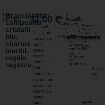
Braccialetto
SKU:
3
Delizioso
37,00
€
Informazioni
BRAkk723hd
disponibili
composito,
bracciale
Aggiuntive
Pagamenti
siciliano!
cristalli
Sicuri
Realizzato
Transazioni
blu,
GPSR
Aggiungi Al Carrello
protette
con catena
charms
al
rolò in
Aggiungi
100%
confezione
marini.
ottone
regalo
regalo
dorato,
(+4€ per
ogni
cristalli in
ragazza.
prodotto)
varie
Seguici
sfumature di
su:
blu, charms
assortiti in
ottone con
motivi
Spedizioni
marini.