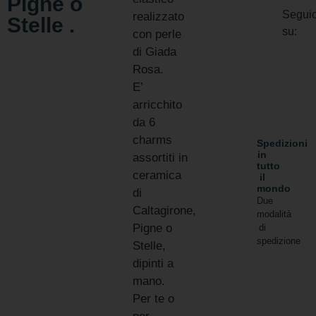
Pigne o
Seguic
realizzato
Stelle .
su:
con perle
di Giada
Rosa.
E’
arricchito
da 6
charms
Spedizioni
in
assortiti in
tutto
ceramica
il
mondo
di
Due
Caltagirone,
modalità
Pigne o
di
spedizione
Stelle,
dipinti a
mano.
Per te o