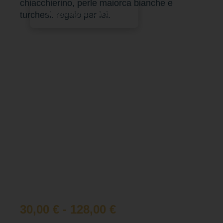
chiacchierino, perle maiorca bianche e
Aggiungi al carrello
turchesi. regalo per lei.
30,00
€
-
128,00
€