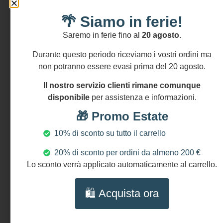
di
🌴 Siamo in ferie!
Caltagirone
DIMENSIONI
Saremo in ferie fino al
20 agosto
.
La
Durante questo periodo riceviamo i vostri ordini ma
lunghezza
non potranno essere evasi prima del 20 agosto.
è
regolabile
Il nostro servizio clienti rimane comunque
grazie al
disponibile
per assistenza e informazioni.
dispositivo
🎁 Promo Estate
elastico
NICHEL
10% di sconto su tutto il carrello
AND
20% di sconto per ordini da almeno 200 €
LEAD
Lo sconto verrà applicato automaticamente al carrello.
FREE
🛍️ Acquista ora