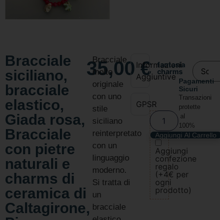
Bracciale
Bracciale
35,00
€
Informazioni
fantasia
siciliano,
molto
charms
Aggiuntive
Pagamenti
originale
bracciale
Sicuri
con uno
Transazioni
elastico,
GPSR
protette
stile
Giada rosa,
al
siciliano
100%
Bracciale
reinterpretato
Aggiungi Al Carrello
con pietre
con un
Aggiungi
linguaggio
confezione
naturali e
regalo
moderno.
(+4€ per
charms di
ogni
Si tratta di
ceramica di
prodotto)
un
Caltagirone,
bracciale
elastico