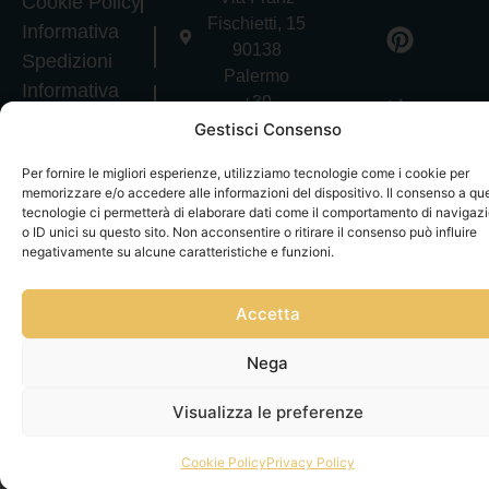
Cookie Policy
Fischietti, 15
Informativa
90138
Spedizioni
Palermo
Informativa
+39
GPSR
3939546162
Gestisci Consenso
Termini e
info@sikeliac
Per fornire le migliori esperienze, utilizziamo tecnologie come i cookie per
Condizioni
raft.com
memorizzare e/o accedere alle informazioni del dispositivo. Il consenso a qu
Servizio Clienti
+39
tecnologie ci permetterà di elaborare dati come il comportamento di navigaz
|
Gestisci
3757750152
o ID unici su questo sito. Non acconsentire o ritirare il consenso può influire
consensi
negativamente su alcune caratteristiche e funzioni.
P.IVA
07327320821
Copyright © Tutti
Accetta
i diritti riservati
Nega
Visualizza le preferenze
Cookie Policy
Privacy Policy