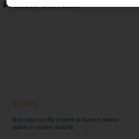
Prodotti Correlati
45,00
€
Bracciale con filo di perle di fiume e perline
dorate e charms assortiti.
Aggiungi al carrello